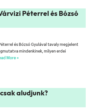
árvizi Péterrel és Bózsó
éterrel és Bózsó Gyulával tavaly megjelent
egmutatva mindenkinek, milyen erdei
ead More »
 csak aludjunk?