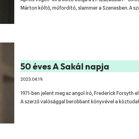
Márton költő, műfordító, slammer a Szenesben. A s
50 éves A Sakál napja
2023.04.19.
1971-ben jelent meg az angol író, Frederick Forsyth els
A szerző valósággal berobbant könyvével a köztuda