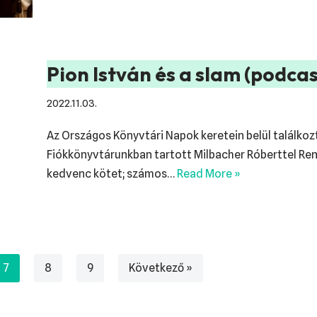
Pion István és a slam (podcas
2022.11.03.
Az Országos Könyvtári Napok keretein belül találkoz
Fiókkönyvtárunkban tartott Milbacher Róberttel Ren
kedvenc kötet; számos…
Read More »
7
8
9
Következő »