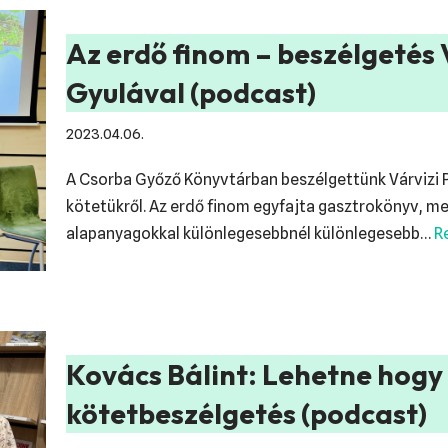
Az erdő finom – beszélgetés V
Gyulával (podcast)
2023.04.06.
A Csorba Győző Könyvtárban beszélgettünk Várvizi P
kötetükről. Az erdő finom egyfajta gasztrokönyv, m
alapanyagokkal különlegesebbnél különlegesebb…
R
Kovács Bálint: Lehetne hogy
kötetbeszélgetés (podcast)