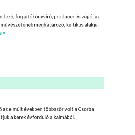
ndező, forgatókönyvíró, producer és vágó, az
lmművészetének meghatározó, kultikus alakja.
e »
ző az elmúlt években többször volt a Csorba
jük a kerek évforduló alkalmából.