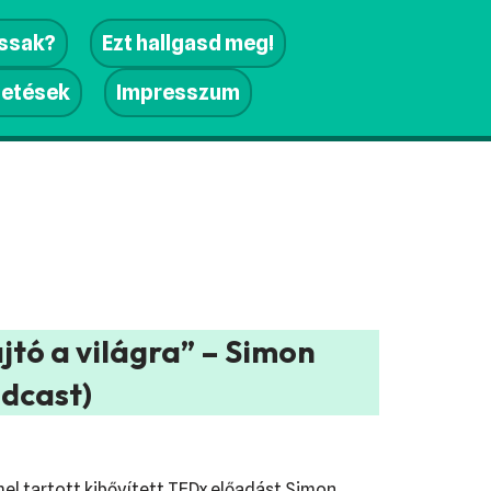
assak?
Ezt hallgasd meg!
getések
Impresszum
jtó a világra” – Simon
dcast)
mmel tartott kibővített TEDx előadást Simon