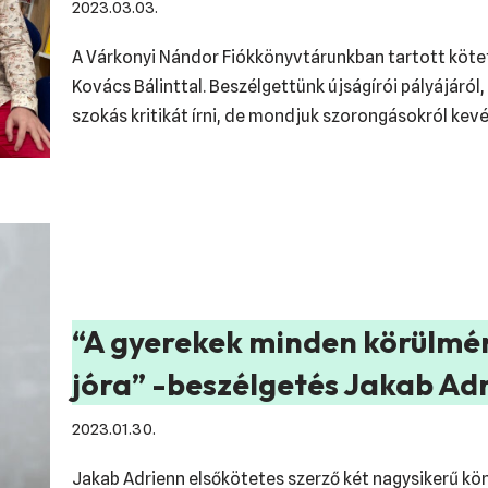
2023.03.03.
A Várkonyi Nándor Fiókkönyvtárunkban tartott köte
Kovács Bálinttal. Beszélgettünk újságírói pályájáról, 
szokás kritikát írni, de mondjuk szorongásokról ke
“A gyerekek minden körülmén
jóra” -beszélgetés Jakab Ad
2023.01.30.
Jakab Adrienn elsőkötetes szerző két nagysikerű kö