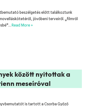
tbemutató beszélgetés előtt találkoztunk
novelláskötetéről, jövőbeni terveiről. „filmről
vésbé”…
Read More »
yek között nyitottak a
rienn meseíróval
nyvbemutatót is tartott a Csorba Győző