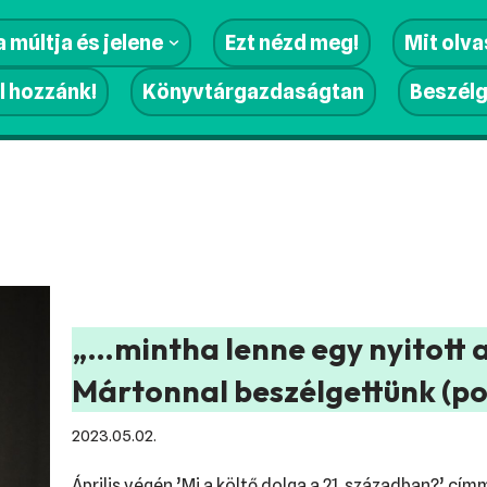
 múltja és jelene
Ezt nézd meg!
Mit olv
l hozzánk!
Könyvtárgazdaságtan
Beszél
„…mintha lenne egy nyitott a
Mártonnal beszélgettünk (po
2023.05.02.
Április végén ’Mi a költő dolga a 21. században?’ cí