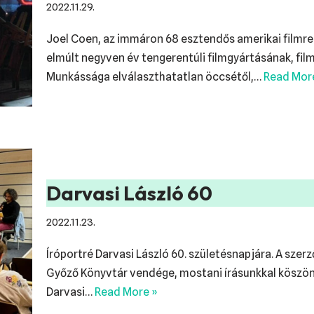
2022.11.29.
Joel Coen, az immáron 68 esztendős amerikai filmre
elmúlt negyven év tengerentúli filmgyártásának, fi
Munkássága elválaszthatatlan öccsétől,…
Read Mor
Darvasi László 60
2022.11.23.
Íróportré Darvasi László 60. születésnapjára. A szer
Győző Könyvtár vendége, mostani írásunkkal köszönt
Darvasi…
Read More »