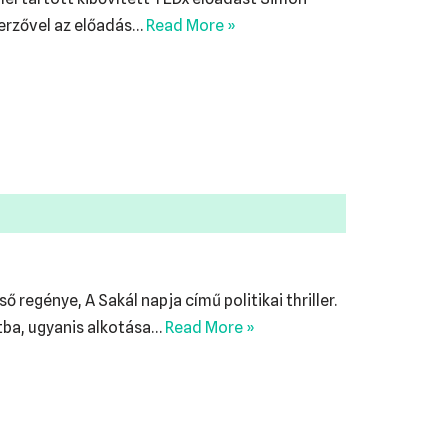
zerzővel az előadás…
Read More »
ő regénye, A Sakál napja című politikai thriller.
tba, ugyanis alkotása…
Read More »