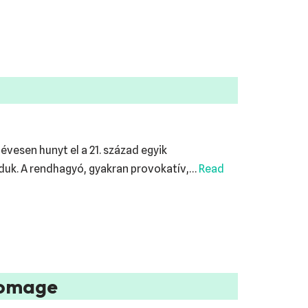
évesen hunyt el a 21. század egyik
-duk. A rendhagyó, gyakran provokatív,…
Read
homage