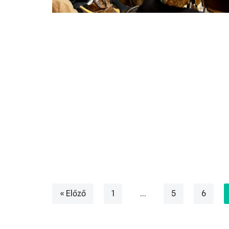
« Előző
1
…
5
6