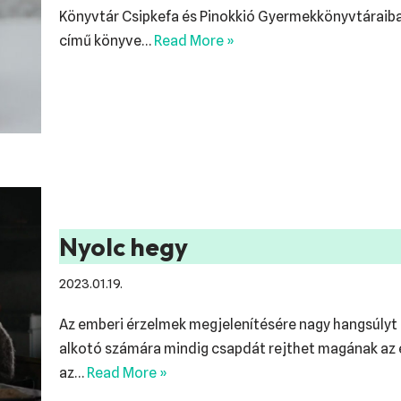
Könyvtár Csipkefa és Pinokkió Gyermekkönyvtáraiban
című könyve…
Read More »
Nyolc hegy
2023.01.19.
Az emberi érzelmek megjelenítésére nagy hangsúlyt
alkotó számára mindig csapdát rejthet magának az é
az…
Read More »