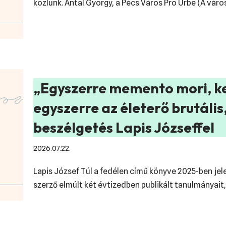
közlünk. Antal György, a Pécs Város Pro Urbe (A váro
„Egyszerre memento mori, k
egyszerre az életerő brutáli
beszélgetés Lapis Józseffel
2026.07.22.
Lapis József Túl a fedélen című könyve 2025-ben je
szerző elmúlt két évtizedben publikált tanulmányait