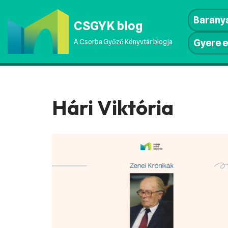
Baranya
CSGYK blog
Skip
to
Gyere e
A Csorba Győző Könyvtár blogja
content
Hári Viktória