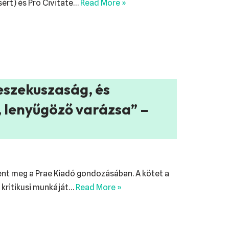
sért) és Pro Civitate…
Read More »
eszekuszaság, és
s, lenyűgöző varázsa” –
lent meg a Prae Kiadó gondozásában. A kötet a
, kritikusi munkáját…
Read More »