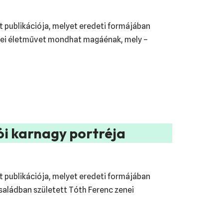
nt publikációja, melyet eredeti formájában
zenei életművet mondhat magáénak, mely –
ói karnagy portréja
nt publikációja, melyet eredeti formájában
saládban született Tóth Ferenc zenei