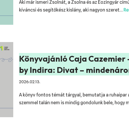
Aki már ismeri Zsolnát, a Zsolna és az Eozingyár című
kíváncsi és segítőkész kislány, aki nagyon szeret…
Re
Könyvajánló Caja Cazemier –
by Indira: Divat – mindenáro
2026.02.13.
A könyv fontos témát tárgyal, bemutatja a ruhaipar á
szemmel talán nem is mindig gondolunk bele, hogy