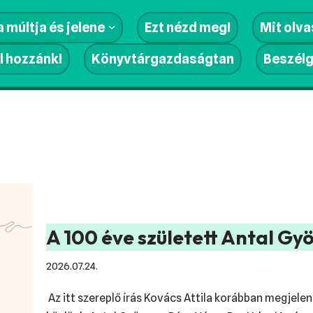
 múltja és jelene
Ezt nézd meg!
Mit olv
l hozzánk!
Könyvtárgazdaságtan
Beszél
A 100 éve született Antal G
2026.07.24.
Az itt szereplő írás Kovács Attila korábban megjele