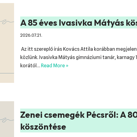
A 85 éves Ivasivka Mátyás k
2026.07.21.
Az itt szereplő írás Kovács Attila korábban megjele
közlünk. Ivasivka Mátyás gimnáziumi tanár, karnagy 
korától…
Read More »
Zenei csemegék Pécsről: A 80
köszöntése