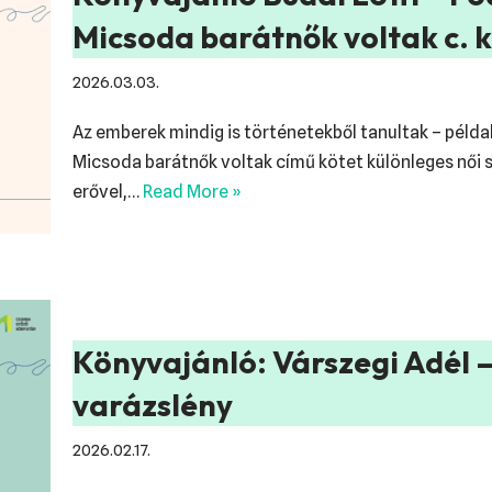
Micsoda barátnők voltak c. 
2026.03.03.
Az emberek mindig is történetekből tanultak – példak
Micsoda barátnők voltak című kötet különleges női 
erővel,…
Read More »
Könyvajánló: Várszegi Adél –
varázslény
2026.02.17.