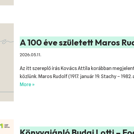
A 100 éve született Maros Rud
2026.05.11.
Az itt szereplő írás Kovács Attila korábban megjelen
közlünk. Maros Rudolf (1917. január 19. Stachy – 19
More »
Könyvajánló Budai Lotti – Fo