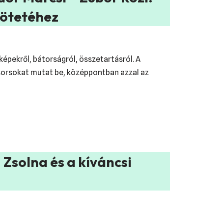
kötetéhez
épekről, bátorságról, összetartásról. A
sorsokat mutat be, középpontban azzal az
 Zsolna és a kíváncsi