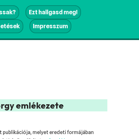
assak?
Ezt hallgasd meg!
getések
Impresszum
yörgy emlékezete
nt publikációja, melyet eredeti formájában