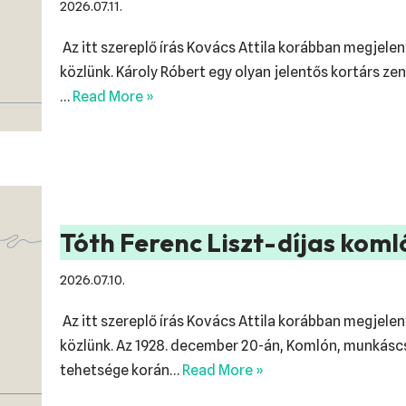
2026.07.11.
Az itt szereplő írás Kovács Attila korábban megjele
közlünk. Károly Róbert egy olyan jelentős kortárs 
…
Read More »
Tóth Ferenc Liszt-díjas koml
2026.07.10.
Az itt szereplő írás Kovács Attila korábban megjele
közlünk. Az 1928. december 20-án, Komlón, munkásc
tehetsége korán…
Read More »