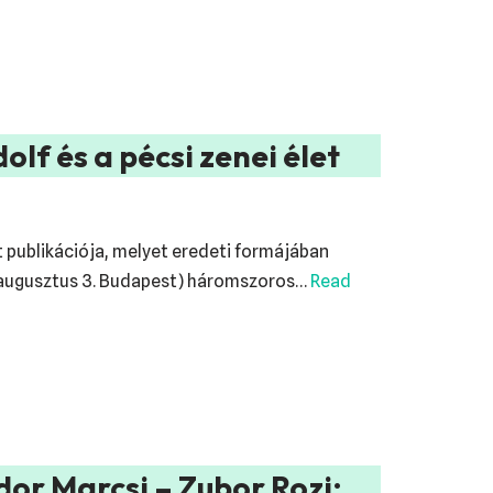
olf és a pécsi zenei élet
t publikációja, melyet eredeti formájában
82. augusztus 3. Budapest) háromszoros…
Read
dor Marcsi – Zubor Rozi: