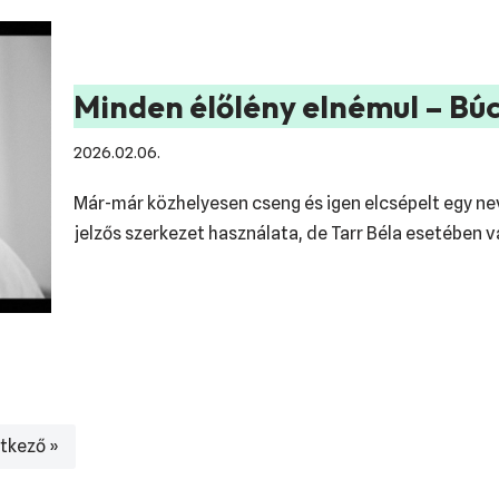
Minden élőlény elnémul – Búc
2026.02.06.
Már-már közhelyesen cseng és igen elcsépelt egy n
jelzős szerkezet használata, de Tarr Béla esetében 
tkező »