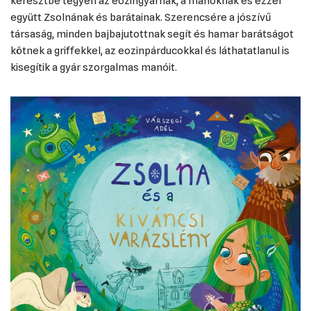
keresztbe tegyen az eozingyárnak, a manóknak és ezzel
együtt Zsolnának és barátainak. Szerencsére a jószívű
társaság, minden bajbajutottnak segít és hamar barátságot
kötnek a griffekkel, az eozinpárducokkal és láthatatlanul is
kisegítik a gyár szorgalmas manóit.