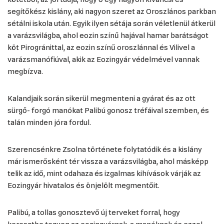
segítőkész kislány, aki nagyon szeret az Oroszlános parkban
sétálni iskola után. Egyik ilyen sétája során véletlenül átkerül
a varázsvilágba, ahol eozin színű hajával hamar barátságot
köt Pirogránittal, az eozin színű oroszlánnal és Vilivel a
varázsmanófiúval, akik az Eozingyár védelmével vannak
megbízva.
Kalandjaik során sikerül megmenteni a gyárat és az ott
sürgő- forgó manókat Palibú gonosz tréfáival szemben, és
talán minden jóra fordul.
Szerencsénkre Zsolna története folytatódik és a kislány
már ismerősként tér vissza a varázsvilágba, ahol másképp
telik az idő, mint odahaza és izgalmas kihívások várják az
Eozingyár hivatalos és önjelölt megmentőit.
Palibú, a tollas gonosztevő új terveket forral, hogy