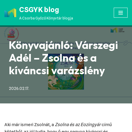
CSGYK blog
Skip
A Csorba Győző Könyvtár blogja
to
content
Könyvajánló: Várszegi
Adél – Zsolna és a
kíváncsi varázslény
2026.02.17.
Aki már ismeri Zsolnát, a
Zsolna és az Eozingyár
című
kötetből, az jól tudja, hogy ő egy nagyon kíváncsi és