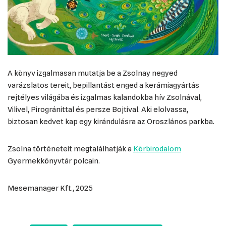
A könyv izgalmasan mutatja be a Zsolnay negyed
varázslatos tereit, bepillantást enged a kerámiagyártás
rejtélyes világába és izgalmas kalandokba hív Zsolnával,
Vilivel, Pirogránittal és persze Bojtival. Aki elolvassa,
biztosan kedvet kap egy kirándulásra az Oroszlános parkba.
Zsolna történeteit megtalálhatják a
Körbirodalom
Gyermekkönyvtár polcain.
Mesemanager Kft., 2025