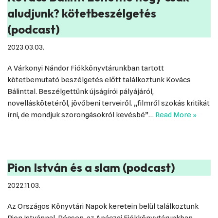
aludjunk? kötetbeszélgetés
(podcast)
2023.03.03.
A Várkonyi Nándor Fiókkönyvtárunkban tartott
kötetbemutató beszélgetés előtt találkoztunk Kovács
Bálinttal. Beszélgettünk újságírói pályájáról,
novelláskötetéről, jövőbeni terveiről. „filmről szokás kritikát
írni, de mondjuk szorongásokról kevésbé”…
Read More »
Pion István és a slam (podcast)
2022.11.03.
Az Országos Könyvtári Napok keretein belül találkoztunk
Pion Istvánnal. Pécsen, az Apáczai Fiókkönyvtárunkban