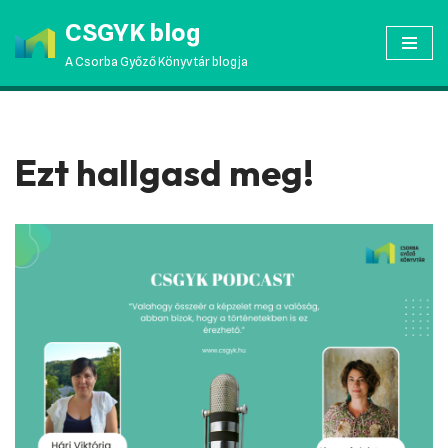
CSGYK blog
Skip
A Csorba Győző Könyvtár blogja
to
content
Ezt hallgasd meg!