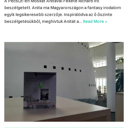
A PécsLit-en Moskát Anitával Fekete Richárd író
beszélgetett. Anita ma Magyarországon a fantasy irodalom
egyik legsikeresebb szerzője. Inspirálódva az ő őszinte
beszélgetésükből, meghívtuk Anitát a…
Read More »