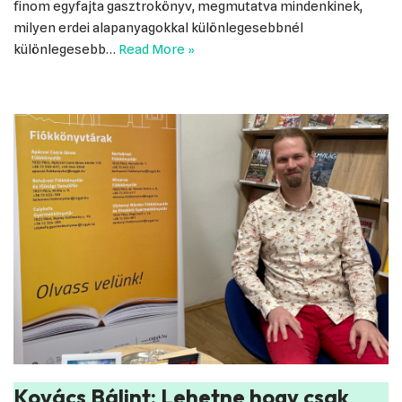
finom egyfajta gasztrokönyv, megmutatva mindenkinek,
milyen erdei alapanyagokkal különlegesebbnél
különlegesebb…
Read More »
Kovács Bálint: Lehetne hogy csak