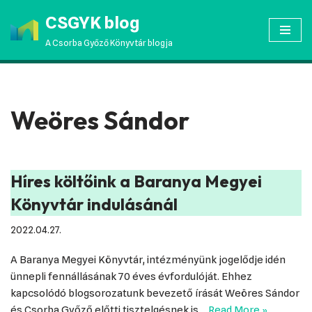
CSGYK blog
Skip
A Csorba Győző Könyvtár blogja
to
content
Weöres Sándor
Híres költőink a Baranya Megyei
Könyvtár indulásánál
2022.04.27.
A Baranya Megyei Könyvtár, intézményünk jogelődje idén
ünnepli fennállásának 70 éves évfordulóját. Ehhez
kapcsolódó blogsorozatunk bevezető írását Weöres Sándor
és Csorba Győző előtti tisztelgésnek is…
Read More »