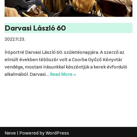
Darvasi László 60
2022.11.23.
Íróportré Darvasi László 60. születésnapjára. A szerző az
elmúlt években többször volt a Csorba Győző Könyvtár
vendége, mostani írásunkkal köszöntjük a kerek évforduló
alkalmából. Darvasi…
Read More »
Neve
| Powered by
WordPress