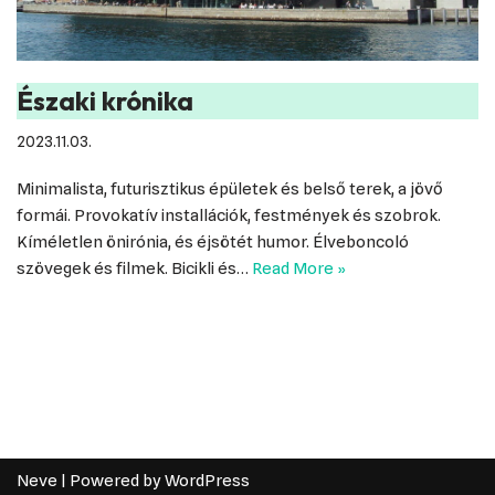
Északi krónika
2023.11.03.
Minimalista, futurisztikus épületek és belső terek, a jövő
formái. Provokatív installációk, festmények és szobrok.
Kíméletlen önirónia, és éjsötét humor. Élveboncoló
szövegek és filmek. Bicikli és…
Read More »
Neve
| Powered by
WordPress