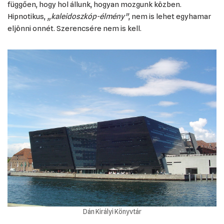
függően, hogy hol állunk, hogyan mozgunk közben.
Hipnotikus,
„kaleidoszkóp-élmény”
, nem is lehet egyhamar
eljönni onnét. Szerencsére nem is kell.
Dán Királyi Könyvtár