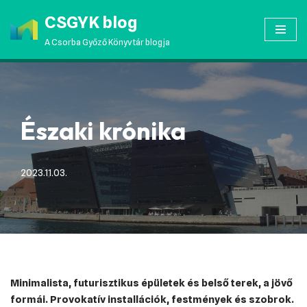
CSGYK blog
Skip
A Csorba Győző Könyvtár blogja
to
content
Északi krónika
2023.11.03.
Minimalista, futurisztikus épületek és belső terek, a jövő
formái. Provokatív installációk, festmények és szobrok.