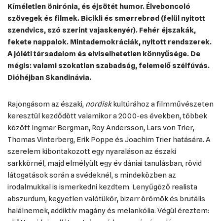
Kíméletlen önirónia, és éjsötét humor. Élveboncoló
szövegek és filmek. Bicikli és smørrebrød (felül nyitott
szendvics, szó szerint vajaskenyér). Fehér éjszakák,
fekete nappalok. Mintademokráciák, nyitott rendszerek.
A jóléti társadalom és elviselhetetlen könnyűsége. De
mégis: valami szokatlan szabadság, felemelő szélfúvás.
Dióhéjban Skandinávia.
Rajongásom az északi,
nordisk
kultúrához a filmművészeten
keresztül kezdődött valamikor a 2000-es években, többek
között Ingmar Bergman, Roy Andersson, Lars von Trier,
Thomas Vinterberg, Erik Poppe és Joachim Trier hatására. A
szerelem kibontakozott egy nyaraláson az északi
sarkkörnél, majd elmélyült egy év dániai tanulásban, rövid
látogatások során a svédeknél, s mindeközben az
irodalmukkal is ismerkedni kezdtem. Lenyűgöző realista
abszurdum, kegyetlen valótükör, bizarr örömök és brutális
halálnemek, addiktív magány és melankólia. Végül éreztem: