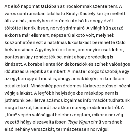
Az első napomat
Osló
ban az irodalomnak szenteltem. A
város centrumában található Királyi Kastély kertje mellett
áll az a ház, amelyben életének utolsó tizenegy évét
töltötte Henrik Ibsen, norvég drámaíró. A világhírű szerző
ekkorra már elismert, népszerű alkotó volt, melynek
köszönhetően ezt a hatalmas luxuslakást bérelhette Oslo
belvárosában. A gyönyörű otthont, amennyire csak lehet,
pontosan úgy rendezték be, mint ahogy eredetileg is
kinézett. A korabeli enteriőr, dekorációk és színek valóságos
időutazásra repítik az embert. A mester dolgozószobája egy
az egyben úgy áll most is, ahogy annak idején, mikor Ibsen
ott alkotott. Mindenképpen érdemes tárlatvezetéssel nézni
végig a lakást. A legfőbb helyiségekbe másképp nem is
juthatunk be, illetve számos izgalmas információt tudhatunk
meg a házról, Ibsenről, az akkori norvég irodalmi életről. A
„túra” végén valósággal beleborzongtam, mikor a norvég
vezető hölgy elszavalta Ibsen
Terje Vigen
című versének
első néhány versszakát, természetesen norvégul.