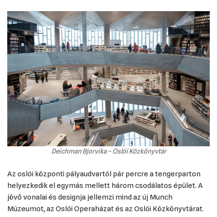
Deichman Bjorvika – Oslói Közkönyvtár
Az oslói központi pályaudvartól pár percre a tengerparton
helyezkedik el egymás mellett három csodálatos épület. A
jövő vonalai és designja jellemzi mind az új Munch
Múzeumot, az Oslói Operaházat és az Oslói Közkönyvtárat.