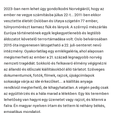
2023-ban nem lehet úgy gondolkodni Norvégiáról, hogy az
ember ne vegye számításba július 22-t… 2011-ben ekkor
vesztette életét Oslóban és Utøya szigetén 77 ember,
túlnyomórészt kamasz fiúk és lányok. A szörnyű mészárlás
Európa történetének egyik legkegyetlenebb és legtöbb
áldozatot követelő terrortámadása volt. Oslo belvárosában
2015 óta ingyenesen látogatható a 22. juli-senteret nevű
intézmény. Gyakorlatilag egy emlékgaléria, ahol alaposan
megismerheti az ember a 21. századi legnagyobb norvég
nemzeti tragédiát. Sokkoló és felkavaró élmény végignézni
az állandó és időszaki kiállításokból álló tárlatot. Szöveges
dokumentumok, fotók, filmek, rajzok, újságcímlapok
sokasága várja az ide érkezőket.… a kiállítás anyaga
rendkívül megterhelő, de kihagyhatatlan. A végén pedig csak
az együttérzés és a hála marad a lélekben. Egy kis teremben
lehetőség van hagyni egy üzenetet vagy rajzot, és kitenni a
falra. Én magyar nyelven írtam és tettem ki néhány békés,
empatikus mondatot.