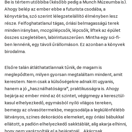
Be is tértem utóbbiba (később pedig a Munch Múzeumba is).
Ahogy belép az ember ebbe a futurista csodába, a
könyvtárba, szó szerint lélegzetelállító élményben lesz
része. Felfoghatatlanul tágas, óriási belmagasságú terek
minden irányban, mozgólépcsők, lépcsők, liftek az épület
összes szegletében, labirintusszerűen. Mintha egy sci-fi-
ben lennénk, egy távoli űrállomáson. Ez azonban a könyvek
birodalma.
Elsőre talán átláthatatlannak tűnik, de magam is
meglepődtem, milyen gyorsan megtaláltam mindent, amit
kerestem. Nem csak a külsőségekre adnak itt ugyanis,
hanem a jó „használhatóságra”, praktikusságra is. Ahogy
bejárja az ember mind az öt szintet, végigmegy a keresztül-
kasul elhelyezkedő, egymásból nyíló világos tereken,
bemegy az olvasótermekbe, megcsodálja a legkülönfélébb
látványos, színes dekorációs elemeket, egy óriási bábukkal
ellátott, a padlón elhelyezkedő sakktáblát, alig akarja elhinni,
hogy nem varázsolták el a bejáratnál… Akárcsak