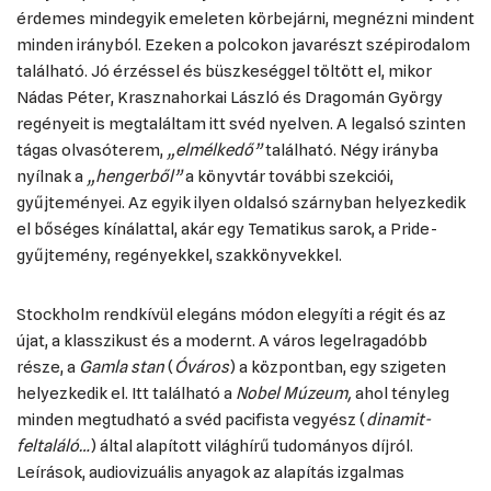
érdemes mindegyik emeleten körbejárni, megnézni mindent
minden irányból. Ezeken a polcokon javarészt szépirodalom
található. Jó érzéssel és büszkeséggel töltött el, mikor
Nádas Péter, Krasznahorkai László és Dragomán György
regényeit is megtaláltam itt svéd nyelven. A legalsó szinten
tágas olvasóterem,
„elmélkedő”
található. Négy irányba
nyílnak a
„hengerből”
a könyvtár további szekciói,
gyűjteményei. Az egyik ilyen oldalsó szárnyban helyezkedik
el bőséges kínálattal, akár egy Tematikus sarok, a Pride-
gyűjtemény, regényekkel, szakkönyvekkel.
Stockholm rendkívül elegáns módon elegyíti a régit és az
újat, a klasszikust és a modernt. A város legelragadóbb
része, a
Gamla stan
(
Óváros
) a központban, egy szigeten
helyezkedik el. Itt található a
Nobel Múzeum,
ahol tényleg
minden megtudható a svéd pacifista vegyész (
dinamit-
feltaláló…
) által alapított világhírű tudományos díjról.
Leírások, audiovizuális anyagok az alapítás izgalmas