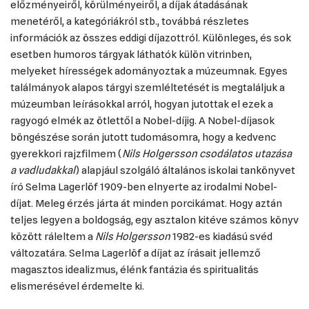
előzményeiről, körülményeiről, a díjak átadásának
menetéről, a kategóriákról stb., továbbá részletes
információk az összes eddigi díjazottról. Különleges, és sok
esetben humoros tárgyak láthatók külön vitrinben,
melyeket hírességek adományoztak a múzeumnak. Egyes
találmányok alapos tárgyi szemléltetését is megtaláljuk a
múzeumban leírásokkal arról, hogyan jutottak el ezek a
ragyogó elmék az ötlettől a Nobel-díjig. A Nobel-díjasok
böngészése során jutott tudomásomra, hogy a kedvenc
gyerekkori rajzfilmem (
Nils Holgersson csodálatos utazása
a vadludakkal
) alapjául szolgáló általános iskolai tankönyvet
író Selma Lagerlöf 1909-ben elnyerte az irodalmi Nobel-
díjat. Meleg érzés járta át minden porcikámat. Hogy aztán
teljes legyen a boldogság, egy asztalon kitéve számos könyv
között ráleltem a
Nils Holgersson
1982-es kiadású svéd
változatára. Selma Lagerlöf a díjat az írásait jellemző
magasztos idealizmus, élénk fantázia és spiritualitás
elismerésével érdemelte ki.