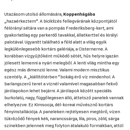
Utazásom utolsó állomására,
Koppenhágába
„hazaérkeztem”. A biciklizés fellegvárának központjától
félórányi sétára van a pompás Frederiksberg-kert, ami
gyakorlatilag egy parkerdő tavakkal, állatkerttel és királyi
palotával. Ugyanitt található a föld alatt a világ egyik
legkülönlegesebb kortárs galériája, a Cisternerne. A
korábban vízgyűjtőként működő sötét, hűs helyre igazán
jólesett lemenni a nyári melegből. A lenti világ mintha egy
egész más dimenzió lenne. Valami modern misztikus
szentély. A
„
kiállítótérben
”
bokáig érő víz mindenhol. A
barlangszerű teret a víznél valamivel magasabban fekvő
járólapokon lehet bejárni. A járólapok között speciális
burkolatú, nagy, függőlegesen álló, áttetsző panelek vannak
elhelyezve. Ez Kimsooja, dél-koreai művésznő kortárs
fényinstallációja. A paneleken rejtélyesen megtörő, vízen
tükröződő fények kék, narancssárga, lila, piros, zöld, sárga
színekben jelennek meg folyton átalakuló formákban, attól