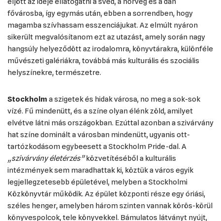
eljött az ideje ellátogatni a svéd, a norvég és a dán
fővárosba, így egymás után, ebben a sorrendben, hogy
magamba szívhassam esszenciájukat. Az elmúlt nyáron
sikerült megvalósítanom ezt az utazást, amely során nagy
hangsúly helyeződött az irodalomra, könyvtárakra, különféle
művészeti galériákra, továbbá más kulturális és szociális
helyszínekre, természetre.
Stockholm
a szigetek és hidak városa, no meg a sok-sok
vízé. Fű mindenütt, és a színe olyan élénk zöld, amilyet
elvétve látni más országokban. Ezúttal azonban a szivárvány
hat színe dominált a városban mindenütt, ugyanis ott-
tartózkodásom egybeesett a Stockholm Pride-dal. A
„szivárvány életérzés”
közvetítéséből a kulturális
intézmények sem maradhattak ki, köztük a város egyik
legjellegzetesebb épületével, melyben a Stockholmi
Közkönyvtár működik. Az épület központi része egy óriási,
széles henger, amelyben három szinten vannak körös-körül
könyvespolcok, tele könyvekkel. Bámulatos látványt nyújt,