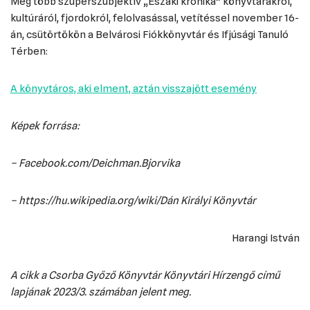
Még több szuperszubjektív „Északi krónika” könyvtárakról,
kultúráról, fjordokról, felolvasással, vetítéssel november 16-
án, csütörtökön a Belvárosi Fiókkönyvtár és Ifjúsági Tanuló
Térben:
A könyvtáros, aki elment, aztán visszajött esemény
Képek forrása:
– Facebook.com/Deichman.Bjorvika
– https://hu.wikipedia.org/wiki/Dán Királyi Könyvtár
Harangi István
A cikk a Csorba Győző Könyvtár Könyvtári Hírzengő című
lapjának 2023/3. számában jelent meg.