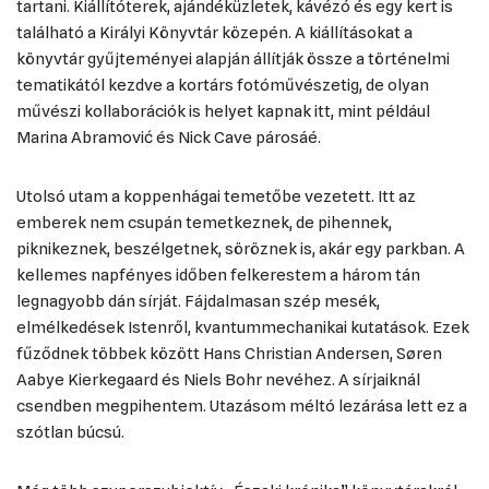
tartani. Kiállítóterek, ajándéküzletek, kávézó és egy kert is
található a Királyi Könyvtár közepén. A kiállításokat a
könyvtár gyűjteményei alapján állítják össze a történelmi
tematikától kezdve a kortárs fotóművészetig, de olyan
művészi kollaborációk is helyet kapnak itt, mint például
Marina Abramović és Nick Cave párosáé.
Utolsó utam a koppenhágai temetőbe vezetett. Itt az
emberek nem csupán temetkeznek, de pihennek,
piknikeznek, beszélgetnek, söröznek is, akár egy parkban. A
kellemes napfényes időben felkerestem a három tán
legnagyobb dán sírját. Fájdalmasan szép mesék,
elmélkedések Istenről, kvantummechanikai kutatások. Ezek
fűződnek többek között Hans Christian Andersen, Søren
Aabye Kierkegaard és Niels Bohr nevéhez. A sírjaiknál
csendben megpihentem. Utazásom méltó lezárása lett ez a
szótlan búcsú.