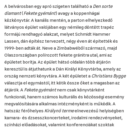
A belvárosban egy apró szigeten található a
Den sorte
diamant
(
Fekete gyémánt
) avagy a koppenhágai
közkönyvtár. A kanális mentén, a parton elhelyezkedő
látványos épület valójában egy némileg döntött trapéz
formájú rendhagyó alakzat, melyet Schmidt Hammer
Lassen, dán építész tervezett, négy éven át építették és
1999-ben adták át. Neve a Zimbabwéből származó, majd
Olaszországban polírozott fekete gránitra utal, ami az
épületet borítja. Az épület hátsó oldalán több átjárón
keresztül is átjuthatunk a Dán Királyi Könyvtárba, amely az
ország nemzeti könyvtára. A két épületet a
Christians Bygge
választja el egymástól, itt kötik össze őket a magasban az
átjárók. A
Fekete gyémánt
nem csak könyvtárként
funkcionál, hanem számos kulturális és közösségi esemény
megvalósítására alkalmas intézményként is működik. A
hatszáz férőhelyes
Királynő terme
elnevezésű helyiségben
kamara- és dzsesszkoncerteket, irodalmi rendezvényeket,
színházi előadásokat, valamint konferenciákat szoktak