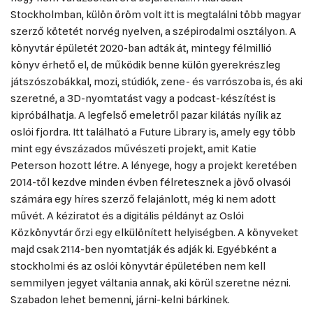
Stockholmban, külön öröm volt itt is megtalálni több magyar
szerző kötetét norvég nyelven, a szépirodalmi osztályon. A
könyvtár épületét 2020-ban adták át, mintegy félmillió
könyv érhető el, de működik benne külön gyerekrészleg
játszószobákkal, mozi, stúdiók, zene- és varrószoba is, és aki
szeretné, a 3D-nyomtatást vagy a podcast-készítést is
kipróbálhatja. A legfelső emeletről pazar kilátás nyílik az
oslói fjordra. Itt található a Future Library is, amely egy több
mint egy évszázados művészeti projekt, amit Katie
Peterson hozott létre. A lényege, hogy a projekt keretében
2014-től kezdve minden évben félretesznek a jövő olvasói
számára egy híres szerző felajánlott, még ki nem adott
művét. A kéziratot és a digitális példányt az Oslói
Közkönyvtár őrzi egy elkülönített helyiségben. A könyveket
majd csak 2114-ben nyomtatják és adják ki. Egyébként a
stockholmi és az oslói könyvtár épületében nem kell
semmilyen jegyet váltania annak, aki körül szeretne nézni.
Szabadon lehet bemenni, járni-kelni bárkinek.