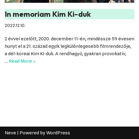
In memoriam Kim Ki-duk
2022.12.10.
2 évvel ezelőtt, 2020. december 11-én, mindössze 59 évesen
hunyt el a 21. század egyik legkülönlegesebb filmrendezője,
a dél-koreai Kim Ki-duk. A rendhagyó, gyakran provokatív,
…
Read More »
Neve
| Powered by
WordPress