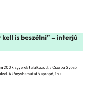
ell is beszélni” – interjú
m 200 kisgyerek találkozott a Csorba Győző
sivel. A könyvbemutató apropóján a