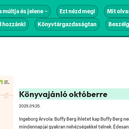
 múltja és jelene
Ezt nézd meg!
Mit olv
l hozzánk!
Könyvtárgazdaságtan
Beszél
Könyvajánló októberre
2025.09.25.
Ingeborg Arvola: Buffy Berg ihletet kap Buffy Berg n
mindennapjai gyakran nehézségekkel telnek. Édesa