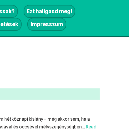
assak?
Ezt hallgasd meg!
getések
Impresszum
em hétköznapi kislány – még akkor sem, ha a
nyjával és öccsével mélyszegénységben…
Read