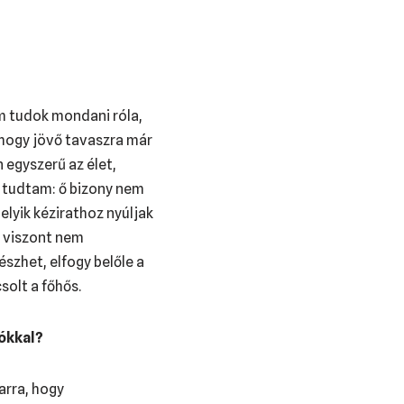
m tudok mondani róla,
 hogy jövő tavaszra már
 egyszerű az élet,
l tudtam: ő bizony nem
lyik kézirathoz nyúljak
t viszont nem
szhet, elfogy belőle a
solt a főhős.
ókkal?
arra, hogy