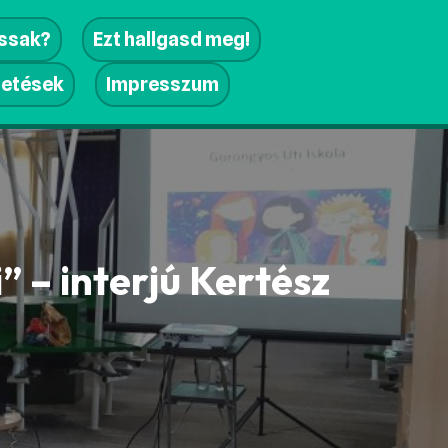
assak?
Ezt hallgasd meg!
getések
Impresszum
” – interjú Kertész