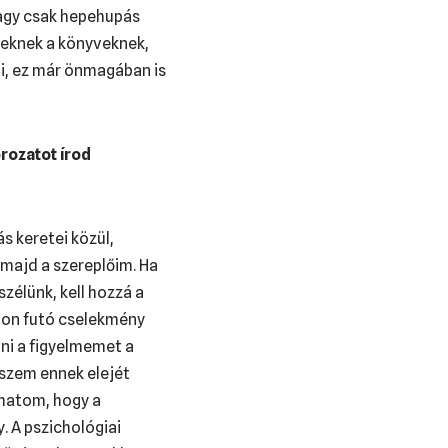
vagy csak hepehupás
zeknek a könyveknek,
lni, ez már önmagában is
rozatot írod
ás keretei közül,
majd a szereplőim. Ha
zélünk, kell hozzá a
álon futó cselekmény
vni a figyelmemet a
kszem ennek elejét
dhatom, hogy a
. A pszichológiai