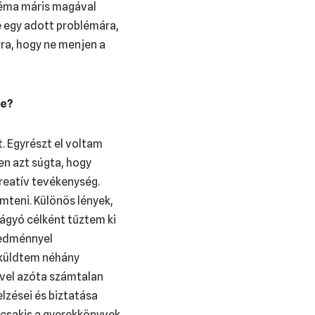
 téma máris magával
e egy adott problémára,
rra, hogy ne menjen a
se?
. Egyrészt el voltam
en azt súgta, hogy
kreatív tevékenység.
mteni. Különös lények,
gyó célként tűztem ki
redménnyel
lküldtem néhány
ivel azóta számtalan
lzései és biztatása
 csakis a gyerekkönyvek