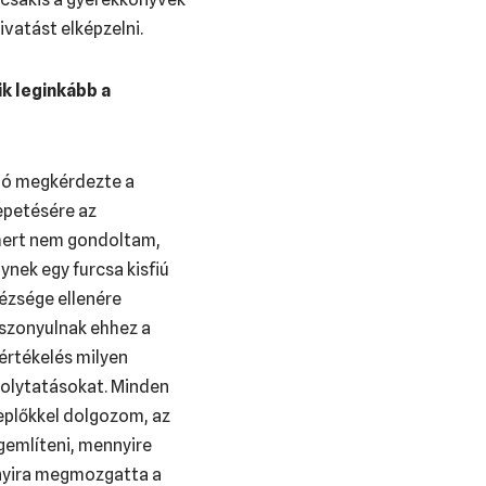
ivatást elképzelni.
ik leginkább a
adó megkérdezte a
epetésére az
 mert nem gondoltam,
ynek egy furcsa kisfiú
ézsége ellenére
viszonyulnak ehhez a
értékelés milyen
folytatásokat. Minden
replőkkel dolgozom, az
gemlíteni, mennyire
nnyira megmozgatta a