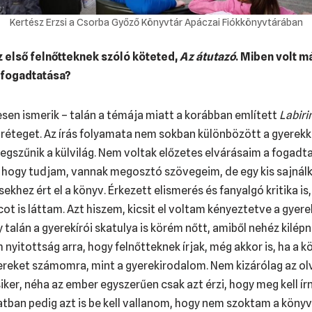
Kertész Erzsi a Csorba Győző Könyvtár Apáczai Fiókkönyvtárában
 első felnőtteknek szóló köteted,
Az átutazó
. Miben volt m
v fogadtatása?
sen ismerik – talán a témája miatt a korábban említett
Labiri
s réteget. Az írás folyamata nem sokban különbözött a gyerek
egszűnik a külvilág. Nem voltak előzetes elvárásaim a fogadta
hogy tudjam, vannak megosztó szövegeim, de egy kis sajnál
ekhez ért el a könyv. Érkezett elismerés és fanyalgó kritika is
cot is láttam. Azt hiszem, kicsit el voltam kényeztetve a gyer
lán a gyerekírói skatulya is körém nőtt, amiből nehéz kilépni
nyitottság arra, hogy felnőtteknek írjak, még akkor is, ha a k
ereket számomra, mint a gyerekirodalom. Nem kizárólag az ol
iker, néha az ember egyszerűen csak azt érzi, hogy meg kell írn
tban pedig azt is be kell vallanom, hogy nem szoktam a köny