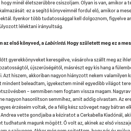
hogy minél életszerűbbre csiszoljam. Olyan is van, amikor a
lkalmazását: ez a segítő könyveimnél fordul elő, amikor a mes
flektál. Ilyenkor több tudatossággal kell dolgoznom, figyelve a
yozott lélektani irányultság.
az első könyved, a
Labirintó
. Hogy született meg ez a me
lőtt gyerekkönyveket keresgélve, vásárolva szállt meg az ihlet
ozatosságtól, újszerűségétől, másrészt egy kis hang a fülemb
rni. Azt hiszem, akkoriban nagyon hiányzott nekem valamilyen 
rt mindent beleadtam, igyekeztem minél egyedibb világot tere
netszövésben – semmiben nem fogtam vissza magam. Nagyravá
 ne nagyon hasonlítson semmihez, amit addig olvastam. Az e
gyes érzéseim voltak, de a félig kész szöveget nagy bátran e
 Andrea vette gondjaiba a kéziratot a Cerkabella Kiadónál, ak
t tudhatunk magunk mögött. Ő volt az, akinek az első visszaje
am a szövegen. Akkor még nem sejtettem, hogy pár év múlva