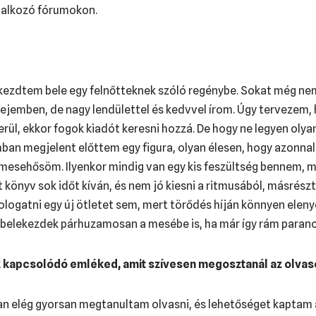
glalkozó fórumokon.
 kezdtem bele egy felnőtteknek szóló regénybe. Sokat még ne
fejemben, de nagy lendülettel és kedvvel írom. Úgy tervezem,
ül, ekkor fogok kiadót keresni hozzá. De hogy ne legyen olyan
mban megjelent előttem egy figura, olyan élesen, hogy azonna
mesehősöm. Ilyenkor mindig van egy kis feszültség bennem, me
tt könyv sok időt kíván, és nem jó kiesni a ritmusából, másrész
ologatni egy új ötletet sem, mert törődés híján könnyen elenyé
g belekezdek párhuzamosan a mesébe is, ha már így rám paranc
z kapcsolódó emléked, amit szívesen megosztanál az olvas
n elég gyorsan megtanultam olvasni, és lehetőséget kaptam 