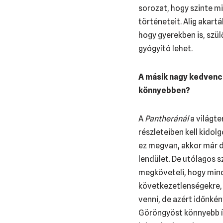
sorozat, hogy szinte m
történeteit. Alig akar
hogy gyerekben is, szül
gyógyító lehet.
A másik nagy kedvenc
könnyebben?
A
Pantheránál
a világte
részleteiben kell kido
ez megvan, akkor már d
lendület. De utólagos s
megköveteli, hogy minde
következetlenségekre, n
venni, de azért időnké
Göröngyöst könnyebb írn