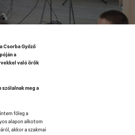
 a Csorba Győző
póján a
vekkel való örök
n szólalnak meg a
intem főleg a
nyos alapon alkotom
áról, akkor a szakmai