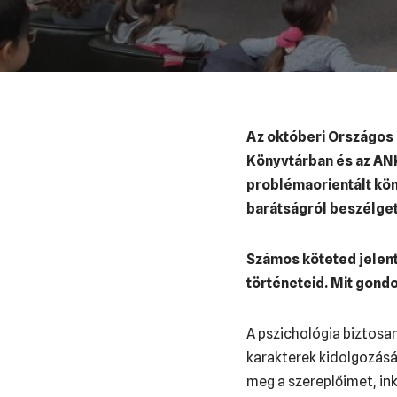
Az októberi Országos 
Könyvtárban és az ANK
problémaorientált kön
barátságról beszélget
Számos köteted jelent
történeteid. Mit gond
A pszichológia biztosa
karakterek kidolgozásá
meg a szereplőimet, ink