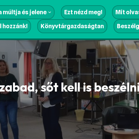
 múltja és jelene
Ezt nézd meg!
Mit olv
l hozzánk!
Könyvtárgazdaságtan
Beszél
abad, sőt kell is beszélni