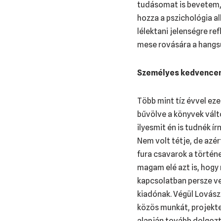
tudásomat is bevetem, 
hozza a pszichológia a
lélektani jelenségre re
mese rovására a hangsúl
Személyes kedvencem 
Több mint tíz évvel eze
bűvölve a könyvek vált
ilyesmit én is tudnék í
Nem volt tétje, de azé
fura csavarok a törté
magam elé azt is, hogy
kapcsolatban persze ve
kiadónak. Végül Lovász
közös munkát, projekte
alapján tovább dolgozt