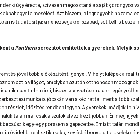
indenki úgy érezte, szívesen megosztaná a saját göröngyös 
ták abbahagyni a mesélést. Azt hiszem, a legnagyobb hozama e
őben is tudatosítja: a nehézségekről szabad, sőt kell is beszé
ként a
Panthera
sorozatot említették a gyerekek. Melyik so
remtés jóval több előkészítést igényel. Mihelyt kilépek a realit
lgoznom azt a világot, amelyben azután otthonosan mozognak 
inamikusan tudom írni, hiszen alapvetően kalandregényről bes
zerkesztési munka is jócskán van a kézirattal, mert a több sz
n részlet, időzítés rendben legyen. A gyerekek imádják felhí
áluk talán már csak a szülők élvezik ezt jobban. Én meg igye
nt becsúszik egy-egy porszem a gépezetbe. Emiatt talán mon
i: rövidebb, realisztikusabb, kevésbé bonyolult a cselekmény