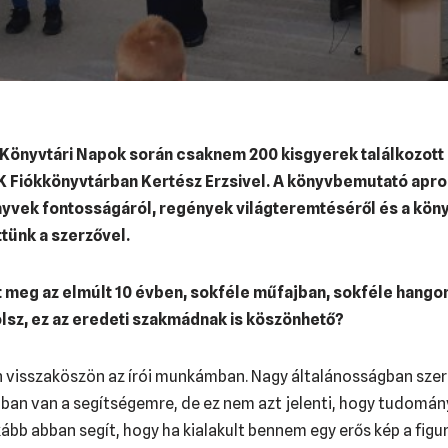
Könyvtári Napok során csaknem 200 kisgyerek találkozott
 Fiókkönyvtárban Kertész Erzsivel. A könyvbemutató apro
yvek fontosságáról, regények világteremtéséről és a köny
tünk a szerzővel.
 meg az elmúlt 10 évben, sokféle műfajban, sokféle hango
olsz, ez az eredeti szakmádnak is köszönhető?
n visszaköszön az írói munkámban. Nagy általánosságban szer
ban van a segítségemre, de ez nem azt jelenti, hogy tudomá
ább abban segít, hogy ha kialakult bennem egy erős kép a figur