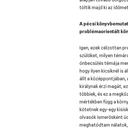
töltik majd ki az időme
A pécsi könyvbemutató
problémaorientált kön
Igen, ezek célzottan p
szülőket, milyen témár
önbecsülés témája merü
hogy ilyen kicsiknél is
állt a középpontjában,
királynak érzi magát, ez
többiek, és ez a megköz
mértékben függ a körny
kötetnek egy-egy kisis
olvasók ismerősként üd
meghatódtam nálatok, P