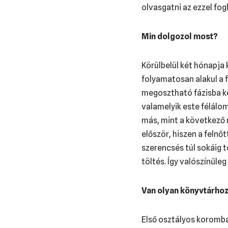
olvasgatni az ezzel fo
Min dolgozol most?
Körülbelül két hónapja
folyamatosan alakul a 
megosztható fázisba ker
valamelyik este félálo
más, mint a következő 
először, hiszen a felnő
szerencsés túl sokáig t
töltés. Így valószínűle
Van olyan könyvtárho
Első osztályos koromba