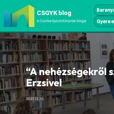
Baranya
CSGYK blog
Skip
to
Gyere e
A Csorba Győző Könyvtár blogja
content
“A nehézségekről sz
Erzsivel
2022.12.20.