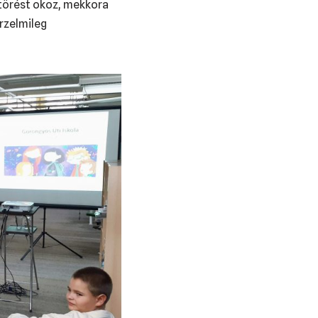
jtörést okoz, mekkora
érzelmileg