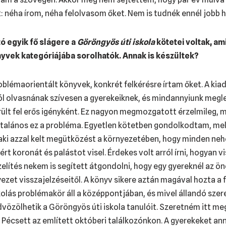
t: néha írom, néha felolvasom őket. Nem is tudnék ennél jobb h
 egyik fő slágere a
Göröngyös úti iskola
kötetei voltak, am
yvek kategóriájába sorolhatók. Annak is készültek?
roblémaorientált könyvek, konkrét felkérésre írtam őket. A ki
ól olvasnának szívesen a gyerekeiknek, és mindannyiunk megl
lt fel erős igényként. Ez nagyon megmozgatott érzelmileg,
 általános ez a probléma. Egyetlen kötetben gondolkodtam, mel
 aki azzal kelt megütközést a környezetében, hogy minden neh
ért koronát és palástot visel. Érdekes volt arról írni, hogyan 
elítés nekem is segített átgondolni, hogy egy gyereknél az ön
ezet visszajelzéseitől. A könyv sikere aztán magával hozta a 
kolás problémakör áll a középpontjában, és mivel állandó sze
vözölhetik a Göröngyös úti iskola tanulóit. Szeretném itt me
écsett az említett októberi találkozónkon. A gyerekeket a