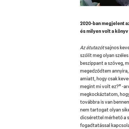
2020-ban megjelent az
és milyen volt a köny
Az átutazót
sajnos keve
szólít meg olyan széle
beszippant a szöveg, m
megedződtem annyira, 
amiatt, hogy csak keves
megint mi volt ez?” -ar
megkockáztatom, hogy ta
továbbra is van bennem 
nem tartogat olyan sik
dicsérettel mérhető a s
fogadtatással kapcsola