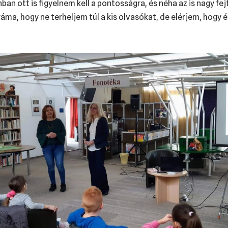
ban ott is figyelnem kell a pontosságra, és néha az is nagy fe
dráma, hogy ne terheljem túl a kis olvasókat, de elérjem, hogy 