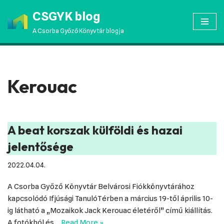
CSGYK blog
Skip
A Csorba Győző Könyvtár blogja
to
content
Kerouac
A beat korszak külföldi és hazai
jelentősége
2022.04.04.
A Csorba Győző Könyvtár Belvárosi Fiókkönyvtárához
kapcsolódó Ifjúsági TanulóTérben a március 19-től április 10-
ig látható a „Mozaikok Jack Kerouac életéről” című kiállítás.
A fotókból és…
Read More »