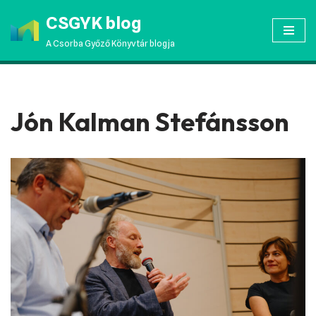
CSGYK blog
Skip
A Csorba Győző Könyvtár blogja
to
content
Jón Kalman Stefánsson