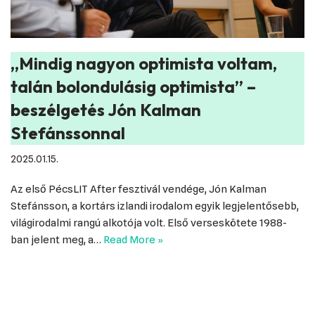
„Mindig nagyon optimista voltam,
talán bolondulásig optimista” –
beszélgetés Jón Kalman
Stefánssonnal
2025.01.15.
Az első PécsLIT After fesztivál vendége, Jón Kalman
Stefánsson, a kortárs izlandi irodalom egyik legjelentősebb,
világirodalmi rangú alkotója volt. Első verseskötete 1988-
ban jelent meg, a…
Read More »