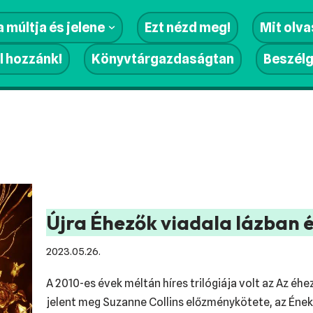
 múltja és jelene
Ezt nézd meg!
Mit olv
l hozzánk!
Könyvtárgazdaságtan
Beszél
Újra Éhezők viadala lázban él
2023.05.26.
A 2010-es évek méltán híres trilógiája volt az Az éh
jelent meg Suzanne Collins előzménykötete, az Éne