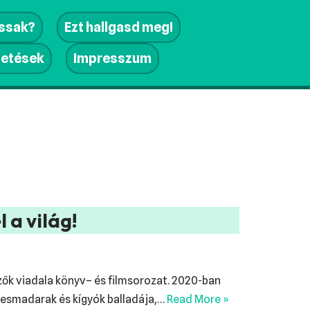
assak?
Ezt hallgasd meg!
getések
Impresszum
 a világ!
ezők viadala könyv– és filmsorozat. 2020-ban
kesmadarak és kígyók balladája,…
Read More »