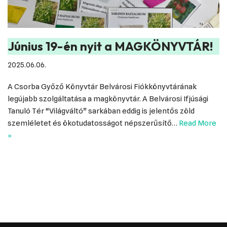
Június 19-én nyit a MAGKÖNYVTÁR!
2025.06.06.
A Csorba Győző Könyvtár Belvárosi Fiókkönyvtárának
legújabb szolgáltatása a magkönyvtár. A Belvárosi Ifjúsági
Tanuló Tér “Világváltó” sarkában eddig is jelentős zöld
szemléletet és ökotudatosságot népszerűsítő…
Read More
»