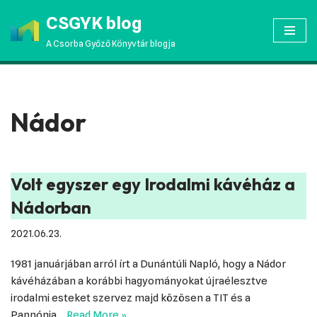
CSGYK blog
Skip
A Csorba Győző Könyvtár blogja
to
content
Nádor
Volt egyszer egy Irodalmi kávéház a
Nádorban
2021.06.23.
1981 januárjában arról írt a Dunántúli Napló, hogy a Nádor
kávéházában a korábbi hagyományokat újraélesztve
irodalmi esteket szervez majd közösen a TIT és a
Pannónia…
Read More »