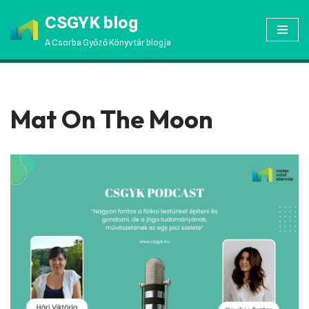
CSGYK blog
Skip
A Csorba Győző Könyvtár blogja
to
content
Mat On The Moon