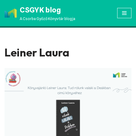
CSGYK blog
Skip
A Csorba Győző Könyvtár blogja
to
content
Leiner Laura