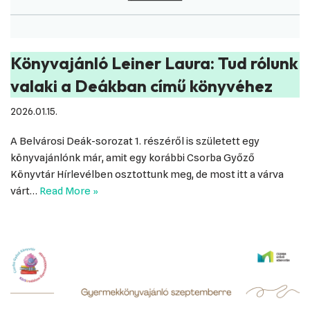
Könyvajánló Leiner Laura: Tud rólunk
valaki a Deákban című könyvéhez
2026.01.15.
A Belvárosi Deák-sorozat 1. részéről is született egy
könyvajánlónk már, amit egy korábbi Csorba Győző
Könyvtár Hírlevélben osztottunk meg, de most itt a várva
várt…
Read More »