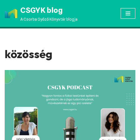
CSGYK blog
Skip
A Csorba Győző Könyvtár blogja
to
content
közösség