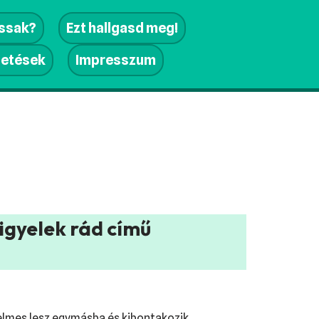
assak?
Ezt hallgasd meg!
getések
Impresszum
igyelek rád című
zerelmes lesz egymásba és kibontakozik