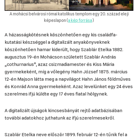
A mohácsi belvárosi római katolikus templom egy 20. század eleji
képeslapon (
a kép forrása
)
A házasságkötésnek köszönhetően egy kis családfa-
kutatási készséggel a digitalizált anyakönyveknek
köszönhetően hamar kiderült, hogy Szablár Etelka 1882.
augusztus 19-én Mohácson született Szablár András
„cothurnarius”, azaz csizmadiamester és Kiss Mária
gyermekeként, míg a vőlegény Hahn József 1875. március
12-én Majson látta meg a napvilágot Hahn János földműves
és Konrád Anna gyermekeként. Azaz levelünket egy 24 éves
szerelmes ifjú küldte egy 17 éves fiatal hölgynek.
A digitalizált újságok kincsesbányát rejtő adatbázisában
további adatokhoz juthatunk az ifjú szerelmesekről.
Szablár Etelka neve először 1899. február 12-én tűnik fel a