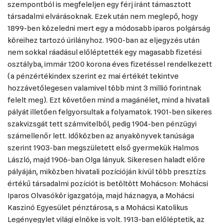
szempontból is megfeleljen egy férj iránt támasztott
társadalmi elvárásoknak. Ezek után nem meglepő, hogy
1899-ben közeledni mert egy a módosabb iparos polgárság
köreihez tartozó úrilányhoz. 1900-ban az eljegyzés után
nem sokkal ráadásul előléptették egy magasabb fizetési
osztályba, immár 1200 korona éves fizetéssel rendelkezett
(a pénzértékindex szerint ez mai értékét tekintve
hozzávetőlegesen valamivel több mint 3 millió forintnak
felelt meg). Ezt követően mind a magánélet, mind a hivatali
pályát illetően felgyorsultak a folyamatok. 1901-ben sikeres
szakvizsgát tett számvitelből, pedig 1904-ben pénzügyi
számellenőr lett. Időközben az anyakönyvek tanúsága
szerint 1903-ban megszületett első gyermekük Halmos
László, majd 1906-ban Olga lányuk. Sikeresen haladt előre
pályáján, miközben hivatali pozícióján kívül több presztízs
értékű társadalmi pozíciót is betöltött Mohácson: Mohácsi
Iparos Olvasókör igazgatója, majd háznagya, a Mohácsi
Kaszinó Egyesület pénztárosa, s a Mohácsi Katolikus
Legényegylet világi elnöke is volt. 1913-ban előléptetik, az