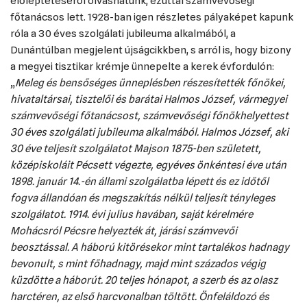
előléptetéséről olvashatunk, ezúttal számvevőségi
főtanácsos lett. 1928-ban igen részletes pályaképet kapunk
róla a 30 éves szolgálati jubileuma alkalmából, a
Dunántúlban megjelent újságcikkben, s arról is, hogy bizony
a megyei tisztikar krémje ünnepelte a kerek évfordulón:
„
Meleg és bensőséges ünneplésben részesítették főnökei,
hivataltársai, tisztelői és barátai Halmos József, vármegyei
számvevőségi főtanácsost, számvevőségi főnökhelyettest
30 éves szolgálati jubileuma alkalmából. Halmos József, aki
30 éve teljesít szolgálatot Majson 1875-ben született,
középiskoláit Pécsett végezte, egyéves önkéntesi éve után
1898. január 14.-én állami szolgálatba lépett és ez időtől
fogva állandóan és megszakítás nélkül teljesít tényleges
szolgálatot. 1914. évi julius havában, saját kérelmére
Mohácsról Pécsre helyezték át, járási számvevői
beosztással. A háború kitörésekor mint tartalékos hadnagy
bevonult, s mint főhadnagy, majd mint százados végig
küzdötte a háborút. 20 teljes hónapot, a szerb és az olasz
harctéren, az első harcvonalban töltött. Önfeláldozó és