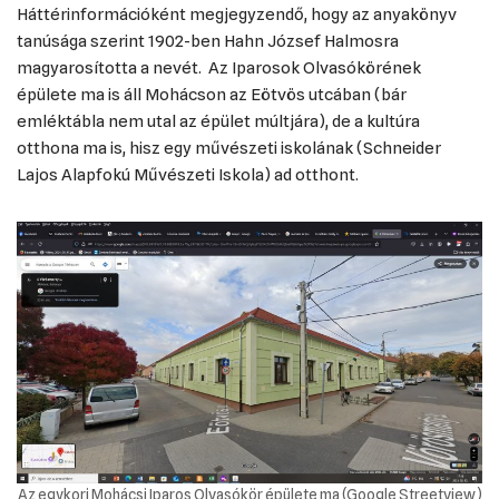
Háttérinformációként megjegyzendő, hogy az anyakönyv
tanúsága szerint 1902-ben Hahn József Halmosra
magyarosította a nevét. Az Iparosok Olvasókörének
épülete ma is áll Mohácson az Eötvös utcában (bár
emléktábla nem utal az épület múltjára), de a kultúra
otthona ma is, hisz egy művészeti iskolának (Schneider
Lajos Alapfokú Művészeti Iskola) ad otthont.
Az egykori Mohácsi Iparos Olvasókör épülete ma (Google Streetview)