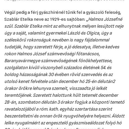
Végül pedig a férj gyászhírénél tűnik fel a gyászoló feleség,
Szablár Etelka neve az 1929-es sajtóban: „
Halmos Józsefné
szül. Szablár Etelka mint az elhunytnak mélyen lesújtott neje
úgy a saját, valamint gyermekei László és Olgica, úgy a
széleskörű rokonságuk nevében is nagy fájdalommal
tudatják, hogy szeretett férje, a jó édesatya, illetve kedves
rokon Halmos József számvevőségi főtanácsos,
Baranyavármegye számvevőségének főnökhelyettese,
szolgálaton kívüli viszonybeli százados életének 54. és
boldog házasságának 30 évében rövid szenvedés és az
utolsó kenet felvétele után december hó 25-én délután2
órakor örökre lehunyva szemeit, visszaadta jó lelkét
teremtőjének. Szeretett halottunk hült tetemét december
28-án, szombaton délután 3 órakor fogjuk a központi temető
ravatalozójából a róm. kath. egyház szertartása szerint
beszenteltetni és onnan örök nyugvóhelyére helyezni. Áldott
lelke nyugalmáért az engesztelő gyászmiseáldozat folyó hó