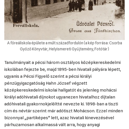
A főreáliskola épülete a múlt századfordulón (a kép forrása: Csorba
Győző Könyvtár, Helyismereti Gyűjtemény, Fotótár)
Tanulmányait a pécsi három osztályos középkereskedelmi
iskolában fejezte be, majd 1895-ben hivatali pályára lépett,
ugyanis a Pécsi Figyelő szerint a pécsi királyi
pénzügyigazgatóság Hahn József végzett
középkereskedelmi iskolai hallgatót és jelenleg mohácsi
királyi adóhivatali díjnokot ugyanezen hivatalhoz díjtalan
adóhivatali gyakornokjelöltté nevezte ki. 1898-ban a tiszti
cím és névtár szerint már adótiszt Mohácson. Ezzel minden
bizonnyal „partiképes” lett, azaz hivatali kinevezésével
párhuzamosan alkalmassá vált arra, hogy anyagi