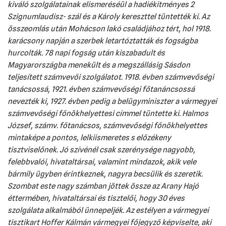
kiváló szolgálatainak elismeréséül a hadiékitményes 2
Szignumlaudisz- szál és a Károly kereszttel tüntették ki. Az
összeomlás után Mohácson lakó családjához tért, hol 1918.
karácsony napján a szerbek letartóztatták és fogságba
hurcolták. 78 napi fogság után kiszabadult és
Magyarországba menekült és a megszállásig Sásdon
teljesített számvevői szolgálatot. 1918. évben számvevőségi
tanácsossá, 1921. évben számvevőségi főtanáncsossá
nevezték ki, 1927. évben pedig a belügyminiszter a vármegyei
számvevőségi főnökhelyettesi címmel tüntette ki. Halmos
József, számv. főtanácsos, számvevőségi főnökhelyettes
mintaképe a pontos, lelkiismeretes s előzékeny
tisztviselőnek. Jó szívénél csak szerénysége nagyobb,
felebbvalói, hivataltársai, valamint mindazok, akik vele
bármily ügyben érintkeznek, nagyra becsülik és szeretik.
Szombat este nagy számban jöttek össze az Arany Hajó
éttermében, hivataltársai és tisztelői, hogy 30 éves
szolgálata alkalmából ünnepeljék. Az estélyen a vármegyei
tisztikart Hoffer Kálmán vármegyei főjegyző képviselte, aki