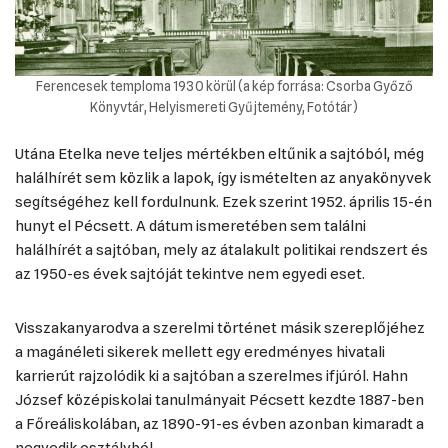
Ferencesek temploma 1930 körül (a kép forrása: Csorba Győző
Könyvtár, Helyismereti Gyűjtemény, Fotótár)
Utána Etelka neve teljes mértékben eltűnik a sajtóból, még
halálhírét sem közlik a lapok, így ismételten az anyakönyvek
segítségéhez kell fordulnunk. Ezek szerint 1952. április 15-én
hunyt el Pécsett. A dátum ismeretében sem találni
halálhírét a sajtóban, mely az átalakult politikai rendszert és
az 1950-es évek sajtóját tekintve nem egyedi eset.
Visszakanyarodva a szerelmi történet másik szereplőjéhez
a magánéleti sikerek mellett egy eredményes hivatali
karrierút rajzolódik ki a sajtóban a szerelmes ifjúról. Hahn
József középiskolai tanulmányait Pécsett kezdte 1887-ben
a Főreáliskolában, az 1890-91-es évben azonban kimaradt a