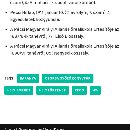
szám), 4.: A mohácsi kir. adóhivatal köréből.
Pécsi Hírlap, 1911. január 10. (2. évfolym, 7. szám), 4.:
Egyesületek közgyűlése.
A Pécsi Magyar Királyi Állami Főreáliskola Értesítője az
1887/8-ik tanévről, 77.: Első B osztály.
A Pécsi Magyar Királyi Állami Főreáliskola Értesítője az
1890/91. tanévről, 86.: Negyedik osztály.
Tags:
BARANYA
CSORBA GYŐZŐ KÖNYVTÁR
HELYISMERET
HELYTÖRTÉNET
PÉCS
WA
Neve
| Powered by
WordPress