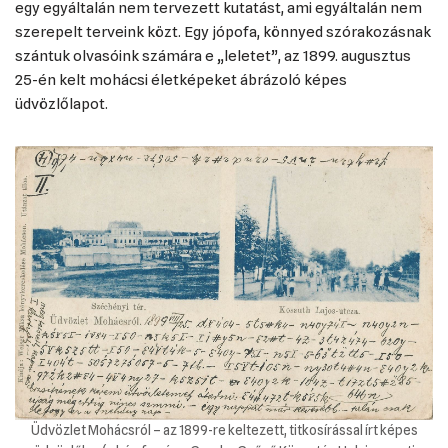
egy egyáltalán nem tervezett kutatást, ami egyáltalán nem
szerepelt terveink közt. Egy jópofa, könnyed szórakozásnak
szántuk olvasóink számára e „leletet”, az 1899. augusztus
25-én kelt mohácsi életképeket ábrázoló képes
üdvözlőlapot.
Üdvözlet Mohácsról – az 1899-re keltezett, titkosírással írt képes