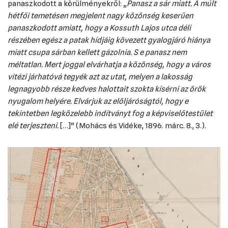
panaszkodott a körülményekről: „
Panasz a sár miatt. A múlt
hétfői temetésen megjelent nagy közönség keserűen
panaszkodott amiatt, hogy a Kossuth Lajos utca déli
részében egész a patak hídjáig kövezett gyalogjáró hiánya
miatt csupa sárban kellett gázolnia. S e panasz nem
méltatlan. Mert joggal elvárhatja a közönség, hogy a város
vitézi járhatóvá tegyék azt az utat, melyen a lakosság
legnagyobb része kedves halottait szokta kísérni az örök
nyugalom helyére. Elvárjuk az elöljáróságtól, hogy e
tekintetben legközelebb indítványt fog a képviselőtestület
elé terjeszteni.
[…]” (Mohács és Vidéke, 1896. márc. 8., 3.).