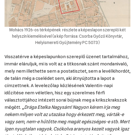
Mohács 1926-os térképének részlete a képeslapon szereplő két
helyszín kiemelésével (a kép forrása: Csorba Győző Könyvtár,
Helyismereti Gyűjtemény PC 5073)
Visszatérve a képeslapunkon szereplő üzenet tartalmához,
immár eláruljuk, mi is volt az a titkosnak szánt mondanivaló,
mely nem illethette sem a postatisztet, sem a levélkihordót,
de talán még a cselédet sem, aki átnyújtotta a lapot a
címzettnek. A levelezőlap közlésének Valentin-napi
időzítése nem véletlen, hisz egy szerelmes férfi
választottjához intézett sorai bújnak meg a krikszkrakszok
mögött. „
Drága Etelka Nagysám! Nagyon kérem írja meg
nekem milyen volt az utazása hogy érkezett meg, várták-e
vagy sem, nem-e hűtötte meg magát egészséges-e stb. Mert
igen nyugtalan vagyok. Csókolva aranyos kezeit vagyok igaz