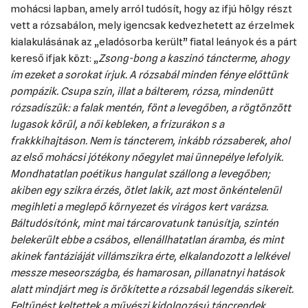
mohácsi lapban, amely arról tudósít, hogy az ifjú hölgy részt
vett a rózsabálon, mely igencsak kedvezhetett az érzelmek
kialakulásának az „eladósorba került” fiatal leányok és a párt
kereső ifjak közt: „
Zsong-bong a kaszinó táncterme, ahogy
ím ezeket a sorokat írjuk. A rózsabál minden fénye előttünk
pompázik. Csupa szín, illat a bálterem, rózsa, mindenütt
rózsadíszük: a falak mentén, fönt a levegőben, a rögtönzött
lugasok körül, a női kebleken, a frizurákon s a
frakkkihajtáson. Nem is táncterem, inkább rózsaberek, ahol
az első mohácsi jótékony nőegylet mai ünnepélye lefolyik.
Mondhatatlan poétikus hangulat szállong a levegőben;
akiben egy szikra érzés, ötlet lakik, azt most önkéntelenül
megihleti a meglepő környezet és virágos kert varázsa.
Báltudósítónk, mint mai tárcarovatunk tanúsítja, szintén
belekerült ebbe a csábos, ellenállhatatlan áramba, és mint
akinek fantáziáját villámszikra érte, elkalandozott a lelkével
messze meseországba, és hamarosan, pillanatnyi hatások
alatt mindjárt meg is örökítette a rózsabál legendás sikereit.
Feltűnést keltettek a művészi kidolgozású táncrendek,