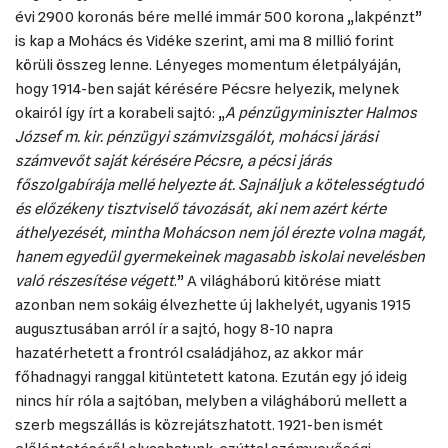
évi 2900 koronás bére mellé immár 500 korona „lakpénzt”
is kap a Mohács és Vidéke szerint, ami ma 8 millió forint
körüli összeg lenne. Lényeges momentum életpályáján,
hogy 1914-ben saját kérésére Pécsre helyezik, melynek
okairól így írt a korabeli sajtó: „
A pénzügyminiszter Halmos
József m. kir. pénzügyi számvizsgálót, mohácsi járási
számvevőt saját kérésére Pécsre, a pécsi járás
főszolgabírája mellé helyezte át. Sajnáljuk a kötelességtudó
és előzékeny tisztviselő távozását, aki nem azért kérte
áthelyezését, mintha Mohácson nem jól érezte volna magát,
hanem egyedül gyermekeinek magasabb iskolai nevelésben
való részesítése végett
.” A világháború kitörése miatt
azonban nem sokáig élvezhette új lakhelyét, ugyanis 1915
augusztusában arról ír a sajtó, hogy 8-10 napra
hazatérhetett a frontról családjához, az akkor már
főhadnagyi ranggal kitüntetett katona. Ezután egy jó ideig
nincs hír róla a sajtóban, melyben a világháború mellett a
szerb megszállás is közrejátszhatott. 1921-ben ismét