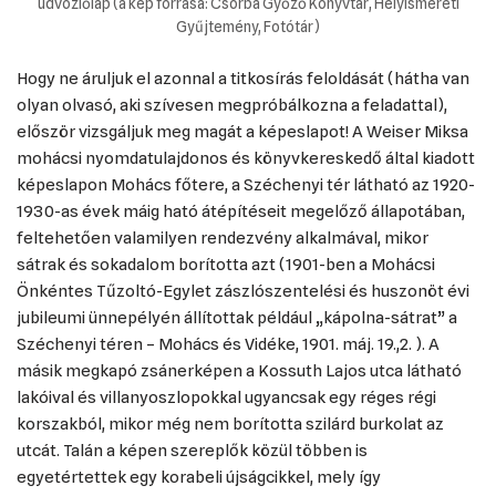
üdvözlőlap (a kép forrása: Csorba Győző Könyvtár, Helyismereti
Gyűjtemény, Fotótár)
Hogy ne áruljuk el azonnal a titkosírás feloldását (hátha van
olyan olvasó, aki szívesen megpróbálkozna a feladattal),
először vizsgáljuk meg magát a képeslapot! A Weiser Miksa
mohácsi nyomdatulajdonos és könyvkereskedő által kiadott
képeslapon Mohács főtere, a Széchenyi tér látható az 1920-
1930-as évek máig ható átépítéseit megelőző állapotában,
feltehetően valamilyen rendezvény alkalmával, mikor
sátrak és sokadalom borította azt (1901-ben a Mohácsi
Önkéntes Tűzoltó-Egylet zászlószentelési és huszonöt évi
jubileumi ünnepélyén állítottak például „kápolna-sátrat” a
Széchenyi téren – Mohács és Vidéke, 1901. máj. 19.,2. ). A
másik megkapó zsánerképen a Kossuth Lajos utca látható
lakóival és villanyoszlopokkal ugyancsak egy réges régi
korszakból, mikor még nem borította szilárd burkolat az
utcát. Talán a képen szereplők közül többen is
egyetértettek egy korabeli újságcikkel, mely így