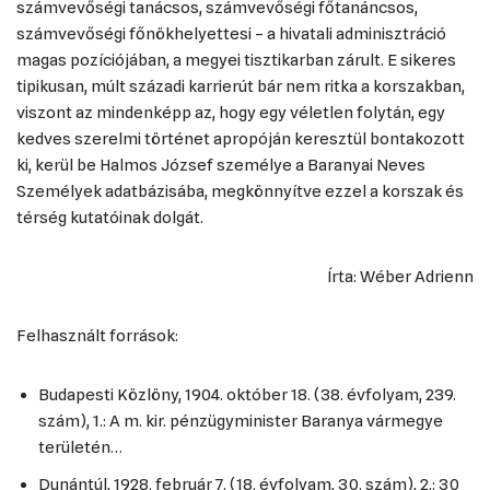
számvevőségi tanácsos, számvevőségi főtanáncsos,
számvevőségi főnökhelyettesi – a hivatali adminisztráció
magas pozíciójában, a megyei tisztikarban zárult. E sikeres
tipikusan, múlt századi karrierút bár nem ritka a korszakban,
viszont az mindenképp az, hogy egy véletlen folytán, egy
kedves szerelmi történet apropóján keresztül bontakozott
ki, kerül be Halmos József személye a Baranyai Neves
Személyek adatbázisába, megkönnyítve ezzel a korszak és
térség kutatóinak dolgát.
Írta: Wéber Adrienn
Felhasznált források:
Budapesti Közlöny, 1904. október 18. (38. évfolyam, 239.
szám), 1.: A m. kir. pénzügyminister Baranya vármegye
területén…
Dunántúl, 1928. február 7. (18. évfolyam, 30. szám), 2.: 30