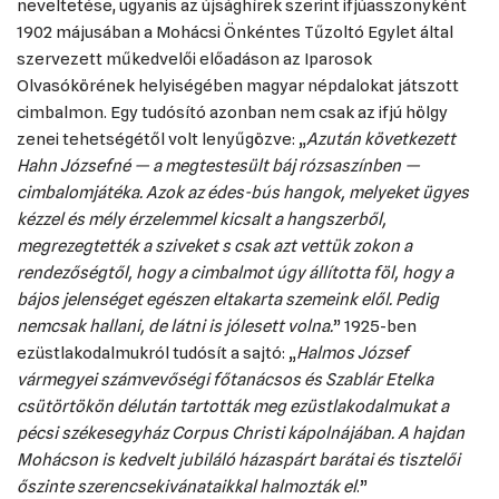
neveltetése, ugyanis az újsághírek szerint ifjúasszonyként
1902 májusában a Mohácsi Önkéntes Tűzoltó Egylet által
szervezett műkedvelői előadáson az Iparosok
Olvasókörének helyiségében magyar népdalokat játszott
cimbalmon. Egy tudósító azonban nem csak az ifjú hölgy
zenei tehetségétől volt lenyűgözve: „
Azután következett
Hahn Józsefné — a megtestesült báj rózsaszínben —
cimbalomjátéka. Azok az édes-bús hangok, melyeket ügyes
kézzel és mély érzelemmel kicsalt a hangszerből,
megrezegtették a sziveket s csak azt vettük zokon a
rendezőségtől, hogy a cimbalmot úgy állította föl, hogy a
bájos jelenséget egészen eltakarta szemeink elől. Pedig
nemcsak hallani, de látni is jólesett volna.
” 1925-ben
ezüstlakodalmukról tudósít a sajtó: „
Halmos József
vármegyei számvevőségi főtanácsos és Szablár Etelka
csütörtökön délután tartották meg ezüstlakodalmukat a
pécsi székesegyház Corpus Christi kápolnájában. A hajdan
Mohácson is kedvelt jubiláló házaspárt barátai és tisztelői
őszinte szerencsekivánataikkal halmozták el
.”