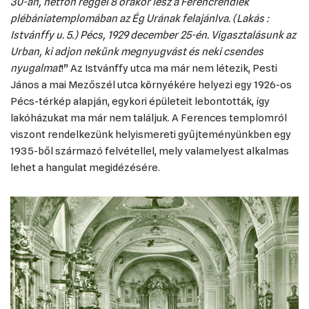
30-án, hétfőn reggel 8 órakor lesz a Ferencrendiek
plébániatemplomában az Ég Urának felajánlva. (Lakás :
Istvánffy u. 5.) Pécs, 1929 december 25-én. Vigasztalásunk az
Urban, ki adjon nekünk megnyugvást és neki csendes
nyugalmat
!” Az Istvánffy utca ma már nem létezik, Pesti
János a mai Mezőszél utca környékére helyezi egy 1926-os
Pécs-térkép alapján, egykori épületeit lebontották, így
lakóházukat ma már nem találjuk. A Ferences templomról
viszont rendelkezünk helyismereti gyűjteményünkben egy
1935-ből származó felvétellel, mely valamelyest alkalmas
lehet a hangulat megidézésére.