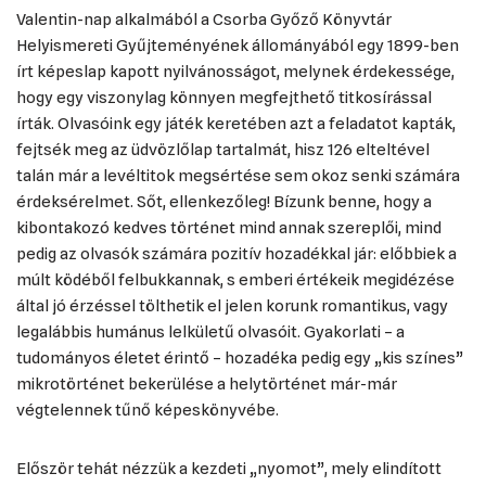
Valentin-nap alkalmából a Csorba Győző Könyvtár
Helyismereti Gyűjteményének állományából egy 1899-ben
írt képeslap kapott nyilvánosságot, melynek érdekessége,
hogy egy viszonylag könnyen megfejthető titkosírással
írták. Olvasóink egy játék keretében azt a feladatot kapták,
fejtsék meg az üdvözlőlap tartalmát, hisz 126 elteltével
talán már a levéltitok megsértése sem okoz senki számára
érdeksérelmet. Sőt, ellenkezőleg! Bízunk benne, hogy a
kibontakozó kedves történet mind annak szereplői, mind
pedig az olvasók számára pozitív hozadékkal jár: előbbiek a
múlt ködéből felbukkannak, s emberi értékeik megidézése
által jó érzéssel tölthetik el jelen korunk romantikus, vagy
legalábbis humánus lelkületű olvasóit. Gyakorlati – a
tudományos életet érintő – hozadéka pedig egy „kis színes”
mikrotörténet bekerülése a helytörténet már-már
végtelennek tűnő képeskönyvébe.
Először tehát nézzük a kezdeti „nyomot”, mely elindított