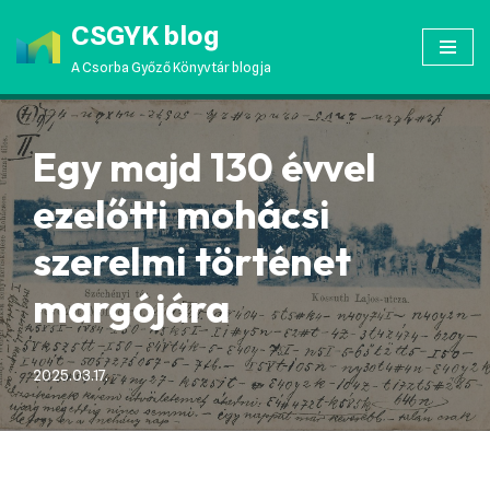
CSGYK blog
Skip
A Csorba Győző Könyvtár blogja
to
content
Egy majd 130 évvel
ezelőtti mohácsi
szerelmi történet
margójára
2025.03.17.