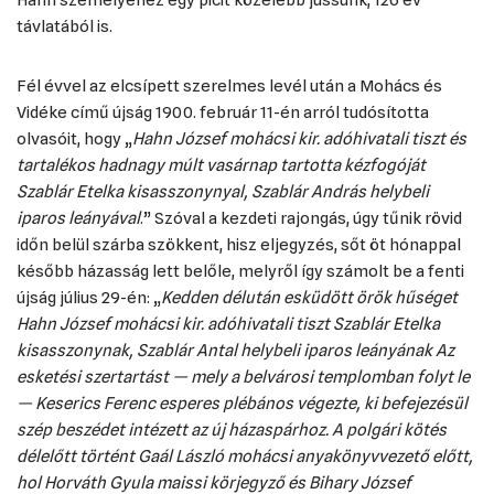
Hahn személyéhez egy picit közelebb jussunk, 126 év
távlatából is.
Fél évvel az elcsípett szerelmes levél után a Mohács és
Vidéke című újság 1900. február 11-én arról tudósította
olvasóit, hogy „
Hahn József mohácsi kir. adóhivatali tiszt és
tartalékos hadnagy múlt vasárnap tartotta kézfogóját
Szablár Etelka kisasszonynyal, Szablár András helybeli
iparos leányával
.” Szóval a kezdeti rajongás, úgy tűnik rövid
időn belül szárba szökkent, hisz eljegyzés, sőt öt hónappal
később házasság lett belőle, melyről így számolt be a fenti
újság július 29-én: „
Kedden délután esküdött örök hűséget
Hahn József mohácsi kir. adóhivatali tiszt Szablár Etelka
kisasszonynak, Szablár Antal helybeli iparos leányának Az
esketési szertartást — mely a belvárosi templomban folyt le
— Keserics Ferenc esperes plébános végezte, ki befejezésül
szép beszédet intézett az új házaspárhoz. A polgári kötés
délelőtt történt Gaál László mohácsi anyakönyvvezető előtt,
hol Horváth Gyula maissi körjegyző és Bihary József