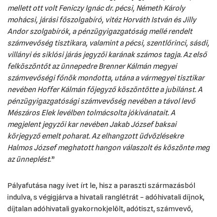
mellett ott volt Feniczy Ignác dr. pécsi, Németh Károly
mohácsi, járási főszolgabíró, vitéz Horváth István és Jilly
Andor szolgabírók, a pénzügyigazgatóság mellé rendelt
számvevőség tisztikara, valamint a pécsi, szentlőrinci, sásdi,
villányi és siklósi járás jegyzői karának számos tagja. Az első
felköszöntőt az ünnepedre Brenner Kálmán megyei
számvevőségi főnök mondotta, utána a vármegyei tisztikar
nevében Hoffer Kálmán főjegyző köszöntötte a jubilánst. A
pénzügyigazgatósági számvevőség nevében a távol levő
Mészáros Elek levélben tolmácsolta jókivánatait. A
megjelent jegyzői kar nevében Jakab József baksai
körjegyző emelt poharat. Az elhangzott üdvözlésekre
Halmos József meghatott hangon válaszolt és köszönte meg
az ünneplést
.”
Pályafutása nagy ívet írt le, hisz a paraszti származásból
indulva, s végigjárva a hivatali ranglétrát – adóhivatali díjnok,
díjtalan adóhivatali gyakornokjelölt, adótiszt, számvevő,