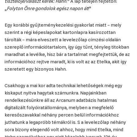
tisztelője/választ kérek: Hahn
.” A lap tetején fejtetőn:
„
Folyton Önre gondolok egész napon át
!”
Egy korábbi gyűjteménykezelési gyakorlat miatt – mely
szerint a régi képeslapokat kartonlapra kasírozottan
tárolták – mára elveszett a levelezőlap címzési oldalán
szereplő információtartalom, így úgy tűnt, tényleg titokban
maradhat a levélke, hisz bár a tartalmat megfejtettük, de az
információhoz rejtve maradt, ki is volt az az Etelka, akit így
szeretett egy bizonyos Hahn.
Csakhogy a mai kor adta technikai lehetőségek még egy
kiskaput nyitva hagytak számunkra. Napjainkban
rendelkezésünkre áll az Arcanum adatbázis hatalmas
digitalizált folyóiratállománya, melyben a megfelelő
keresőszavakkal néhány percen belül információkhoz
juthatunk a legapróbb témákról is. S a levelezőlap néhány
sora bizony elegendő volt ahhoz, hogy mind Etelka, mind