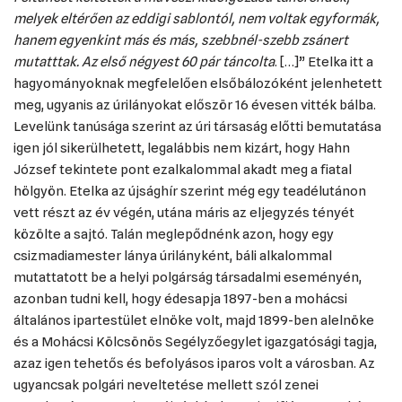
melyek eltérően az eddigi sablontól, nem voltak egyformák,
hanem egyenkint más és más, szebbnél-szebb zsánert
mutatttak. Az első négyest 60 pár táncolta
. […]” Etelka itt a
hagyományoknak megfelelően elsőbálozóként jelenhetett
meg, ugyanis az úrilányokat először 16 évesen vitték bálba.
Levelünk tanúsága szerint az úri társaság előtti bemutatása
igen jól sikerülhetett, legalábbis nem kizárt, hogy Hahn
József tekintete pont ezalkalommal akadt meg a fiatal
hölgyön. Etelka az újsághír szerint még egy teadélutánon
vett részt az év végén, utána máris az eljegyzés tényét
közölte a sajtó. Talán meglepődnénk azon, hogy egy
csizmadiamester lánya úrilányként, báli alkalommal
mutattatott be a helyi polgárság társadalmi eseményén,
azonban tudni kell, hogy édesapja 1897-ben a mohácsi
általános ipartestület elnöke volt, majd 1899-ben alelnöke
és a Mohácsi Kölcsönös Segélyzőegylet igazgatósági tagja,
azaz igen tehetős és befolyásos iparos volt a városban. Az
ugyancsak polgári neveltetése mellett szól zenei