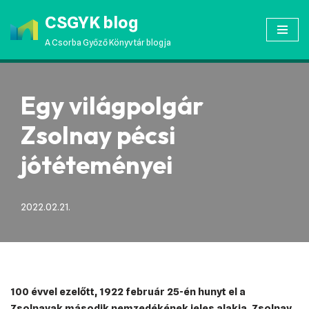
CSGYK blog
Skip
A Csorba Győző Könyvtár blogja
to
content
Egy világpolgár
Zsolnay pécsi
jótéteményei
2022.02.21.
100 évvel ezelőtt, 1922 február 25-én hunyt el a
Zsolnayak második nemzedékének jeles alakja, Zsolnay