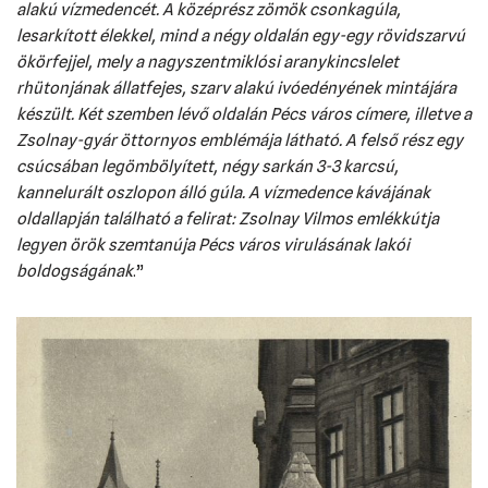
alakú vízmedencét. A középrész zömök csonkagúla,
lesarkított élekkel, mind a négy oldalán egy-egy rövidszarvú
ökörfejjel, mely a nagyszentmiklósi aranykincslelet
rhütonjának állatfejes, szarv alakú ivóedényének mintájára
készült. Két szemben lévő oldalán Pécs város címere, illetve a
Zsolnay-gyár öttornyos emblémája látható. A felső rész egy
csúcsában legömbölyített, négy sarkán 3-3 karcsú,
kannelurált oszlopon álló gúla. A vízmedence kávájának
oldallapján található a felirat: Zsolnay Vilmos emlékkútja
legyen örök szemtanúja Pécs város virulásának lakói
boldogságának
.”