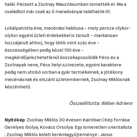
halál. Pécsett a Zsolnay Mauzóleumban temették el. Ma a
családból már csak az ő maradványai találhatók itt.
Lokálpatrióta éne, mecénási habitusa – mely persze olykor-
olykor egyéni üzleti érdekekkel is társult – markánsan
hozzájárult ahhoz, hogy több mint száz éve –
összességében pedig közel 150 éve –
megkérdőjelezhetetlenül összekapcsolódik Pécs és a
Zsolnayak neve, Pécs helyi színezete, egyéni karaktere
pedig nem utolsó sorban a gyár termékeinek, a jótékony
mecénásnak és elszánt üzletembernek, Zsolnay Miklósnak
köszönhető.
Összeállította: Wéber Adrienn
Nyitókép
: Zsolnay Miklós 30 évesen Kairóban (Kép forrása:
Gerelyes Ibolya, Kovács Orsolya: Egy ismeretlen orientalista
: Zsolnay Miklós keleti kerámiagyűjteménye : Janus