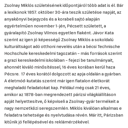
Zsolnay Miklós születésének időpontjáról több adat is él. Bár
a lexikonok 1857. október 30-ára teszik születése napját, az
anyakönyvi bejegyzés és a korabeli sajtó alapján
egyértelműen november 1-jén, Pécsett született, a
gyáralapító Zsolnay Vilmos egyetlen fiaként. Jávor Kata
szerint az igen jó képességű Zsolnay Miklós a sokoldalú
kulturáltságot adó otthoni nevelés után a bécsi Technische
Hochschule kereskedelmi tagozatán – más források szerint
a grazi kereskedelmi iskolában – fejezi be tanulmányait,
ahonnét kiváló minősítéssel, 16 éves korában kerül haza
Pécsre. 17 éves korától dolgozott az apja oldalán a gyárban.
A életmód-kutatás szerint már igen fiatalon életkorát
meghaladó feladatokat kap. Például még csak 21 éves,
amikor az 1878-ban megrendezett párizsi világkiállításon
apját helyettesítve, ő képviseli a Zsolnay-gyár termékeit a
nagy nemzetközi seregszemlén. Miklós kiválóan alkalmas e
feladatra tehetsége és nyelvtudása révén. Már itt, Párizsban
kitűnik jó fellépésével és reklámérzékével.