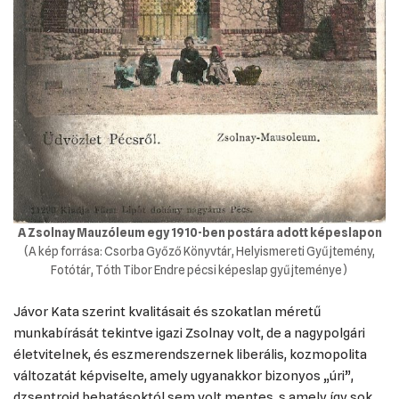
A Zsolnay Mauzóleum egy 1910-ben postára adott képeslapon
(A kép forrása: Csorba Győző Könyvtár, Helyismereti Gyűjtemény,
Fotótár, Tóth Tibor Endre pécsi képeslap gyűjteménye)
Jávor Kata szerint kvalitásait és szokatlan méretű
munkabírását tekintve igazi Zsolnay volt, de a nagypolgári
életvitelnek, és eszmerendszernek liberális, kozmopolita
változatát képviselte, amely ugyanakkor bizonyos „úri”,
dzsentroid behatásoktól sem volt mentes, s amely így sok