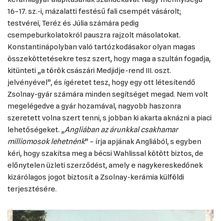
16–17. sz.-i, mázalatti festésű fali csempét vásárolt;
testvérei, Teréz és Júlia számára pedig
csempeburkolatokról pauszra rajzolt másolatokat.
Konstantinápolyban való tartózkodásakor olyan magas
összeköttetésekre tesz szert, hogy maga a szultán fogadja,
kitünteti „a török császári Medjidje-rend III. oszt.
jelvényével”, és ígéretet tesz, hogy egy ott létesítendő
Zsolnay-gyár számára minden segítséget megad. Nem volt
megelégedve a gyár hozamával, nagyobb haszonra
szeretett volna szert tenni, s jobban ki akarta aknázni a piaci
lehetőségeket. „
Angliában az árunkkal csakhamar
milliomosok lehetnénk
” – írja apjának Angliából, s egyben
kéri, hogy szakítsa meg a bécsi Wahlissal kötött biztos, de
előnytelen üzleti szerződést, amely e nagykereskedőnek
kizárólagos jogot biztosít a Zsolnay-kerámia külföldi
terjesztésére.