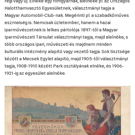
régi vagy új. Elnöke egy filmgyárnak, alelnöke pl. az Országos
Halotthamvasztó Egyesületnek, választmányi tagja a
Magyar Automobil-Club-nak. Megérinti pl. a szabadkőműves
eszmeiség is. Nemcsak üzletember, hanem a hazai
iparművészetnek is lelkes pártolója. 1897-től a Magyar
Iparművészeti Társulat választmányi tagja, majd alelnöke, s
több országos ipari, művészeti és majdnem minden
kulturális intézmény alapító vagy vezető tagja. Sok tisztsége
között a Mecsek Egylet alapító, majd 1905-től választmányi
tagja, 1908-1910 között Park osztályának elnöke, és 1906-
1921-ig az egyesület alelnöke.