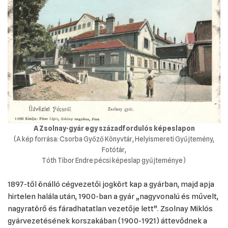
A Zsolnay-gyár egy századfordulós képeslapon
(A kép forrása: Csorba Győző Könyvtár, Helyismereti Gyűjtemény,
Fotótár,
Tóth Tibor Endre pécsi képeslap gyűjteménye)
1897-től önálló cégvezetői jogkört kap a gyárban, majd apja
hirtelen halála után, 1900-ban a gyár „nagyvonalú és művelt,
nagyratörő és fáradhatatlan vezetője lett”. Zsolnay Miklós
gyárvezetésének korszakában (1900-1921) áttevődnek a