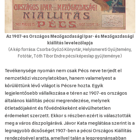
Az 1907-es Országos Mezőgazdasági Ipar- és Mezőgazdasági
kiállítás levelezőlapja
(A kép forrása: Csorba Győző Könyvtár, Helyismereti Gyűjtemény,
Fotótár, Tóth Tibor Endre pécsi képeslap gyűjteménye)
Tevékenysége nyomán nem csak Pécs neve terjedt el
nemzetközi viszonylatokban, hanem valamelyest a
körülöttünk lévő világot is Pécsre hozta. Egyik
legjelentősebb vállalkozása e téren az 1907-es országos
általános kiállítás pécsi megrendezése, melynek
ötletadójaként és fővédnökeként elévülhetetlen
érdemeket szerzett. Ekkor s részben ezért is választották
meg a város díszpolgárává. Jávor Kata meglátása szerint is a
legnagyobb dicsőséget 1907-ben a pécsi Országos Kiállítás
rendezésével aratta, amellyel talán a legpregnánsabban