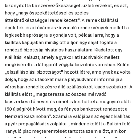
bizonyította be szervezőkészségét, üzleti érzékét, és azt,
hogy „nagy összeköttetéssel és széles
áttekintőkészséggel rendelkezett”. A remek kiállítási
épületek, és a fővárosi színvonalú rendezvények mellett a
legkisebb apróságra is gondja volt, például arra, hogy a
kiállítás kapujában mindig ott álljon egy saját fogata a
rendező bizottság hivatalos használatára. Kiadatott egy
Kiállítási Kalauzt, amely a gyakorlati tudnivalók mellett
megkísérelte a látogatót végigkalauzolni a városban. Külön
„elszállásolási bizottságot” hozott létre, amelynek az volta
dolga, hogy az utasokat már a pályaudvaron informálja a
városban rendelkezésre álló szállásokról, kiadó szobákról. A
kiállítás előtt „megszerezte az összes mérvadó
lapszerkesztő nevét és címét, s két héttel a megnyitó előtt
150 újságírót hívott meg, és fényes bankettet rendezett a
Nemzeti Kaszinóban”. Számára valójában az egész kiállítás
a gyár propagálását szolgálta: „mindenekelőtt a Balkán felé
irányuló piac megteremtését tartotta szem előtt, amikor