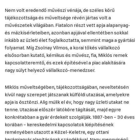
Nem volt eredendő művészi vénája, de széles körű
tájékozottsága és műveltsége révén jártas volt a
művészetek világában. Fiatalon részt vett apja alapanyag-
és mázkísérleteiben, azonban apjával ellentétben sokkal
inkább az üzleti élet foglalkoztatta, semmint maga a gyártási
folyamat. Míg Zsolnay Vilmos, a korai tőkés vállalkozó
elsősorban kutató, kémikus és művész, fia, Miklós remek
kapcsolatteremtő, és ezek építésével a piac alakítására
nagy súlyt helyező vállalkozó-menedzser.
Miklós műveltségében, tájékozottságában, neveltetésén
kívül nagy szerepet játszanak külföldi utazásai, amelyekre
apja is ösztönzi. Alig múlik el év, hogy nagy üzleti utakat ne
tenne. Utazásai először látóköre tágítását, majd egyre
konkrétabban a gyár érdekeit szolgálják. 1887-ben – 30 éves
korában – kereskedelmi kapcsolatok kiépítésének
reményében utazott a Közel-Keletre, egy ottani
kerámiagyár alapításának szándékával. Nagy mennyiségű