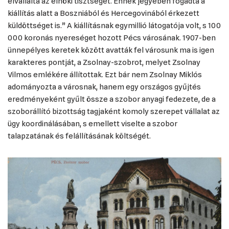
elvállalta az elnöki tisztséget. Ennek jegyében fogadta a
kiállítás alatt a Boszniából és Hercegovinából érkezett
küldöttséget is.” A kiállításnak egymillió látogatója volt, s 100
000 koronás nyereséget hozott Pécs városának. 1907-ben
ünnepélyes keretek között avatták fel városunk ma is igen
karakteres pontját, a Zsolnay-szobrot, melyet Zsolnay
Vilmos emlékére állítottak. Ezt bár nem Zsolnay Miklós
adományozta a városnak, hanem egy országos gyűjtés
eredményeként gyűlt össze a szobor anyagi fedezete, de a
szoborállító bizottság tagjaként komoly szerepet vállalat az
ügy koordinálásában, s emellett viselte a szobor
talapzatának és felállításának költségét.