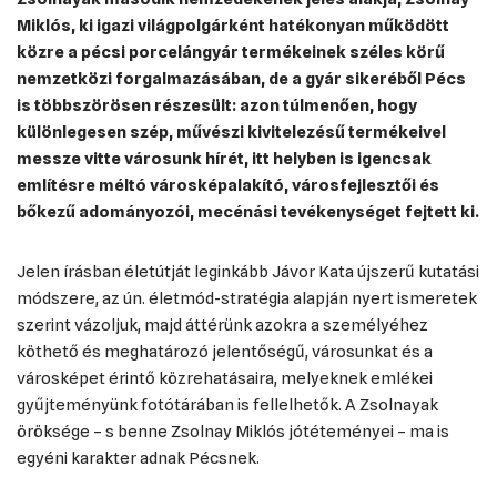
Miklós, ki igazi világpolgárként hatékonyan működött
közre a pécsi porcelángyár termékeinek széles körű
nemzetközi forgalmazásában, de a gyár sikeréből Pécs
is többszörösen részesült: azon túlmenően, hogy
különlegesen szép, művészi kivitelezésű termékeivel
messze vitte városunk hírét, itt helyben is igencsak
említésre méltó városképalakító, városfejlesztői és
bőkezű adományozói, mecénási tevékenységet fejtett ki.
Jelen írásban életútját leginkább Jávor Kata újszerű kutatási
módszere, az ún. életmód-stratégia alapján nyert ismeretek
szerint vázoljuk, majd áttérünk azokra a személyéhez
köthető és meghatározó jelentőségű, városunkat és a
városképet érintő közrehatásaira, melyeknek emlékei
gyűjteményünk fotótárában is fellelhetők. A Zsolnayak
öröksége – s benne Zsolnay Miklós jótéteményei – ma is
egyéni karakter adnak Pécsnek.