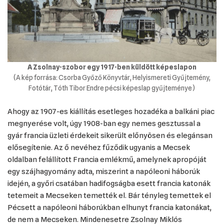
A Zsolnay-szobor egy 1917-ben küldött képeslapon
(A kép forrása: Csorba Győző Könyvtár, Helyismereti Gyűjtemény,
Fotótár, Tóth Tibor Endre pécsi képeslap gyűjteménye)
Ahogy az 1907-es kiállítás esetleges hozadéka a balkáni piac
megnyerése volt, úgy 1908-ban egy nemes gesztussal a
gyár francia üzleti érdekeit sikerült előnyösen és elegánsan
elősegítenie. Az ő nevéhez fűződik ugyanis a Mecsek
oldalban felállított Francia emlékmű, amelynek apropóját
egy szájhagyomány adta, miszerint a napóleoni háborúk
idején, a győri csatában hadifogságba esett francia katonák
tetemeit a Mecseken temették el. Bár tényleg temettek el
Pécsett a napóleoni háborúkban elhunyt francia katonákat,
de nem a Mecseken. Mindenesetre Zsolnay Miklós