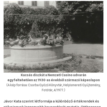
Kacsás díszkút a Nemzeti Casino udvarán
egy feltehetően az 1930-as évekből származó képeslapon
(A kép forrása: Csorba Győző Könyvtár, Helyismereti Gyűjtemény,
Fotótár, 4/1977.)
Jávor Kata szerint létformája a különböző értékrendek és