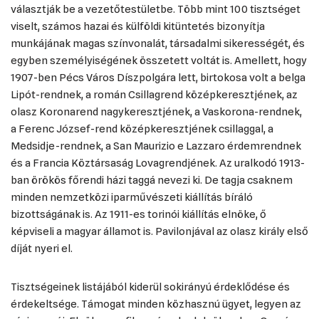
választják be a vezetőtestületbe. Több mint 100 tisztséget
viselt, számos hazai és külföldi kitüntetés bizonyítja
munkájának magas színvonalát, társadalmi sikerességét, és
egyben személyiségének összetett voltát is. Amellett, hogy
1907-ben Pécs Város Díszpolgára lett, birtokosa volt a belga
Lipót-rendnek, a román Csillagrend középkeresztjének, az
olasz Koronarend nagykeresztjének, a Vaskorona-rendnek,
a Ferenc József-rend középkeresztjének csillaggal, a
Medsidje-rendnek, a San Maurizio e Lazzaro érdemrendnek
és a Francia Köztársaság Lovagrendjének. Az uralkodó 1913-
ban örökös főrendi házi taggá nevezi ki. De tagja csaknem
minden nemzetközi iparművészeti kiállítás bíráló
bizottságának is. Az 1911-es torinói kiállítás elnöke, ő
képviseli a magyar államot is. Pavilonjával az olasz király első
díját nyeri el.
Tisztségeinek listájából kiderül sokirányú érdeklődése és
érdekeltsége. Támogat minden közhasznú ügyet, legyen az