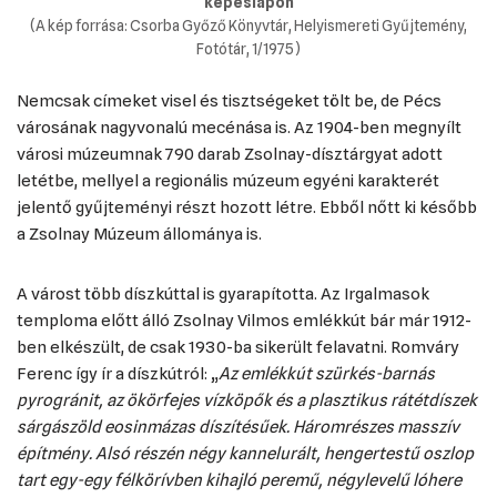
képeslapon
(A kép forrása: Csorba Győző Könyvtár, Helyismereti Gyűjtemény,
Fotótár, 1/1975)
Nemcsak címeket visel és tisztségeket tölt be, de Pécs
városának nagyvonalú mecénása is. Az 1904-ben megnyílt
városi múzeumnak 790 darab Zsolnay-dísztárgyat adott
letétbe, mellyel a regionális múzeum egyéni karakterét
jelentő gyűjteményi részt hozott létre. Ebből nőtt ki később
a Zsolnay Múzeum állománya is.
A várost több díszkúttal is gyarapította. Az Irgalmasok
temploma előtt álló Zsolnay Vilmos emlékkút bár már 1912-
ben elkészült, de csak 1930-ba sikerült felavatni. Romváry
Ferenc így ír a díszkútról: „
Az emlékkút szürkés-barnás
pyrogránit, az ökörfejes vízköpők és a plasztikus rátétdíszek
sárgászöld eosinmázas díszítésűek. Háromrészes masszív
építmény. Alsó részén négy kannelurált, hengertestű oszlop
tart egy-egy félkörívben kihajló peremű, négylevelű lóhere