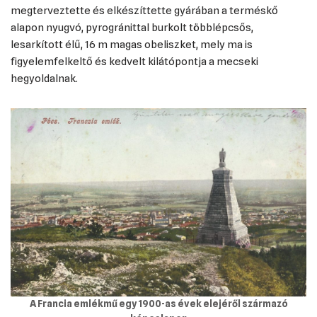
megterveztette és elkészíttette gyárában a terméskő
alapon nyugvó, pyrogránittal burkolt többlépcsős,
lesarkított élű, 16 m magas obeliszket, mely ma is
figyelemfelkeltő és kedvelt kilátópontja a mecseki
hegyoldalnak.
A Francia emlékmű egy 1900-as évek elejéről származó