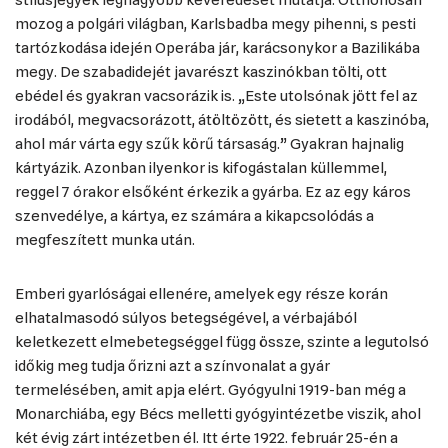
stílusjegyek legnagyobb keveredését mutatja. Otthonosan
mozog a polgári világban, Karlsbadba megy pihenni, s pesti
tartózkodása idején Operába jár, karácsonykor a Bazilikába
megy. De szabadidejét javarészt kaszinókban tölti, ott
ebédel és gyakran vacsorázik is. „Este utolsónak jött fel az
irodából, megvacsorázott, átöltözött, és sietett a kaszinóba,
ahol már várta egy szűk körű társaság.” Gyakran hajnalig
kártyázik. Azonban ilyenkor is kifogástalan küllemmel,
reggel 7 órakor elsőként érkezik a gyárba. Ez az egy káros
szenvedélye, a kártya, ez számára a kikapcsolódás a
megfeszített munka után.
Emberi gyarlóságai ellenére, amelyek egy része korán
elhatalmasodó súlyos betegségével, a vérbajából
keletkezett elmebetegséggel függ össze, szinte a legutolsó
időkig meg tudja őrizni azt a színvonalat a gyár
termelésében, amit apja elért. Gyógyulni 1919-ban még a
Monarchiába, egy Bécs melletti gyógyintézetbe viszik, ahol
két évig zárt intézetben él. Itt érte 1922. február 25-én a