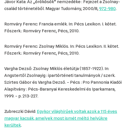
Jávor Kata: Az „örökösök” nemzedéke : Fejezet a Zsolnay-
család történetéből. Magyar Tudomány, 2000/8,
972-980
.
Romváry Ferenc: Francia emlék. In: Pécs Lexikon. I. kötet.
Főszerk.: Romváry Ferenc, Pécs, 2010.
Romváry Ferenc: Zsolnay Miklós. In: Pécs Lexikon. II. kötet.
Főszerk.: Romváry Ferenc, Pécs, 2010.
Vargha Dezső: Zsolnay Miklós életútja (1857-1922). In:
Angstertől Zsolnayig : ipartörténeti tanulmányok / szerk.
Szirtes Gábor és Vargha Dezső. – Pécs : Pro Pannonia Kiadói
Alapítvány : Pécs-Baranyai Kereskedelmi és Iparkamara,
1999. – p. 213-227.
Zubreczki Dávid:
Egykor világhírűek voltak azok a 115 éves
magyar kacsák, amelyek most ismét méltó helyükre
kerültek
.