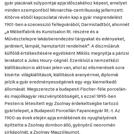
gyár piacának súlypontjai apja időszakához képest, amelyet
minden szempontból Monarchia-centrikusság jellemzett.
Kitörve ebből kapcsolatai révén kap a gyár megrendelést
1901-ben a szecesszió fellegvárából, Darmstadtból, ahonnét
„a Möbelfabrik és Kunstsalon Rt. részére és a
Művésztelepre lakásberendezési tárgyakat és edényeket,
jardiniert, lámpát, hamutartót rendelnek”. A díszműáruk
külföldi értékesítésére egyébként Miklós megnyitja a párizsi
lerakatot a Jules Houry-cégnél. Ezenkívül a nemzetközi
kiállításokon is aktívan jelen van, ahol az elismerések sora
kísérte: világkiállítások, kiállítások aranyérmei, diplomái
jelzik a gyár eredményességének egy-egy kiemelkedő
állomását. Megszerezte a budapesti Fischer-féle porcelán-
és majolikagyár részvénytöbbségét, s ezzel 1895-ben
Pesten is létesített egy Zsolnay érdekeltségbe tartozó
gyártelepet, a Budapesti Porcellán Fayancegyár Rt.-t. Az
1900-as évek elején apja emlékének és nyughelyének
építtette a Zsolnay dombon álló, gyönyörű neoromán
sírkápolnát, a Zsolnay Mauzóleumot.