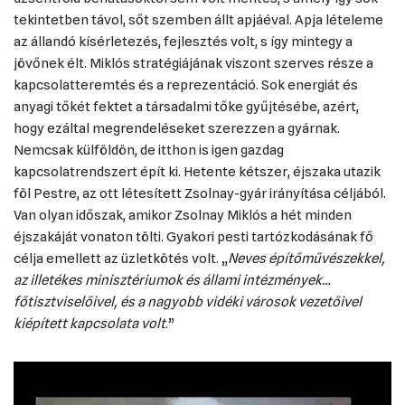
tekintetben távol, sőt szemben állt apjáéval. Apja lételeme
az állandó kísérletezés, fejlesztés volt, s így mintegy a
jövőnek élt. Miklós stratégiájának viszont szerves része a
kapcsolatteremtés és a reprezentáció. Sok energiát és
anyagi tőkét fektet a társadalmi tőke gyűjtésébe, azért,
hogy ezáltal megrendeléseket szerezzen a gyárnak.
Nemcsak külföldön, de itthon is igen gazdag
kapcsolatrendszert épít ki. Hetente kétszer, éjszaka utazik
föl Pestre, az ott létesített Zsolnay-gyár irányítása céljából.
Van olyan időszak, amikor Zsolnay Miklós a hét minden
éjszakáját vonaton tölti. Gyakori pesti tartózkodásának fő
célja emellett az üzletkötés volt. „
Neves építőművészekkel,
az illetékes minisztériumok és állami intézmények…
főtisztviselőivel, és a nagyobb vidéki városok vezetőivel
kiépített kapcsolata volt
.”