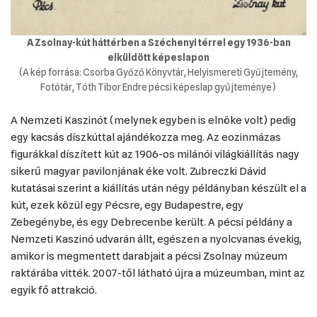
A Zsolnay-kút háttérben a Széchenyi térrel egy 1936-ban
elküldött képeslapon
(A kép forrása: Csorba Győző Könyvtár, Helyismereti Gyűjtemény,
Fotótár, Tóth Tibor Endre pécsi képeslap gyűjteménye)
A Nemzeti Kaszinót (melynek egyben is elnöke volt) pedig
egy kacsás díszkúttal ajándékozza meg. Az eozinmázas
figurákkal díszített kút az 1906-os milánói világkiállítás nagy
sikerű magyar pavilonjának éke volt. Zubreczki Dávid
kutatásai szerint a kiállítás után négy példányban készült el a
kút, ezek közül egy Pécsre, egy Budapestre, egy
Zebegénybe, és egy Debrecenbe került. A pécsi példány a
Nemzeti Kaszinó udvarán állt, egészen a nyolcvanas évekig,
amikor is megmentett darabjait a pécsi Zsolnay múzeum
raktárába vitték. 2007-től látható újra a múzeumban, mint az
egyik fő attrakció.