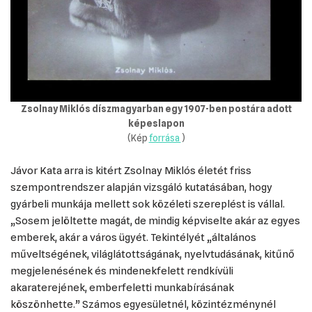
Zsolnay Miklós díszmagyarban egy 1907-ben postára adott
képeslapon
(Kép
forrása
)
Jávor Kata arra is kitért Zsolnay Miklós életét friss
szempontrendszer alapján vizsgáló kutatásában, hogy
gyárbeli munkája mellett sok közéleti szereplést is vállal.
„Sosem jelöltette magát, de mindig képviselte akár az egyes
emberek, akár a város ügyét. Tekintélyét „általános
műveltségének, világlátottságának, nyelvtudásának, kitűnő
megjelenésének és mindenekfelett rendkívüli
akaraterejének, emberfeletti munkabírásának
köszönhette.” Számos egyesületnél, közintézménynél